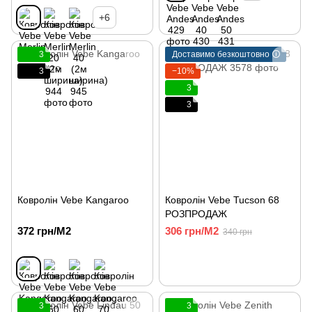
+6
3
Доставимо безкоштовно 🛈
3
−10%
3
3
Ковролін Vebe Kangaroo
Ковролін Vebe Tucson 68
РОЗПРОДАЖ
372 грн/М2
306 грн/М2
340 грн
3
3