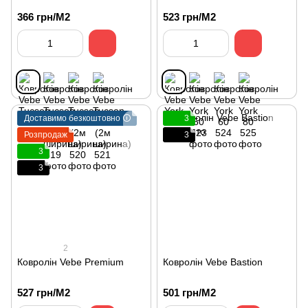
366 грн/М2
523 грн/М2
Доставимо безкоштовно 🛈
3
Розпродаж
3
3
3
2
Ковролін Vebe Premium
Ковролін Vebe Bastion
527 грн/М2
501 грн/М2