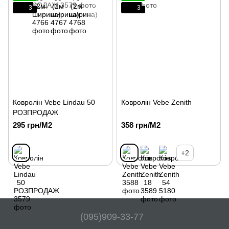
3
3
Ковролін Vebe Lindau 50
Ковролін Vebe Zenith
РОЗПРОДАЖ
295 грн/М2
358 грн/М2
+2
(095)909-33-77