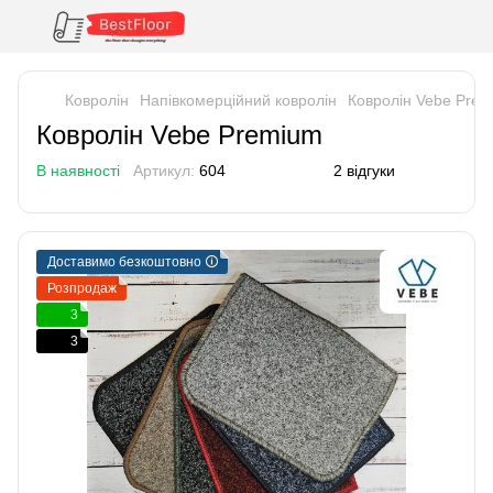
Ковролін
Напівкомерційний ковролін
Ковролін Vebe Pre
Ковролін Vebe Premium
В наявності
Артикул:
604
2 відгуки
Доставимо безкоштовно 🛈
Розпродаж
3
3