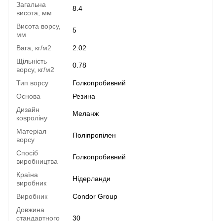
Загальна
8.4
висота, мм
Висота ворсу,
5
мм
Вага, кг/м2
2.02
Щільність
0.78
ворсу, кг/м2
Тип ворсу
Голкопробивний
Основа
Резина
Дизайн
Меланж
ковроліну
Матеріал
Поліпропілен
ворсу
Спосіб
Голкопробивний
виробництва
Країна
Нідерланди
виробник
Виробник
Condor Group
Довжина
стандартного
30