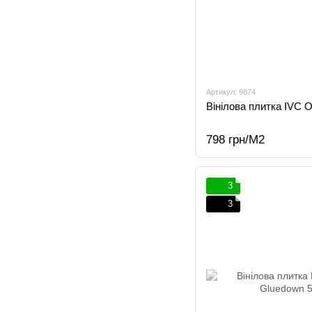
Артикул: 9874
Вінілова плитка IVC Or
798 грн/М2
3
3