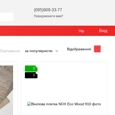
(095)909-33-77
Передзвонити вам?
Вхід
Укр
Відображення:
Сортування:
за популярністю
3
3