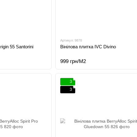
Артикул: 9878
igin 55 Santorini
Вінілова плитка IVC Divino
999 грн/М2
3
3