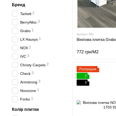
Бренд
1
Tarkett
3
BerryAlloc
1
Grabo
Артикул: 884
1
LX Hausys
Вінілова плитка Grabo
2
NOX
772 грн/М2
3
IVC
2
Christy Carpets
Розпродаж
3
Check
3
3
Armstrong
3
1
Novocore
1
Forbo
Колір плитки