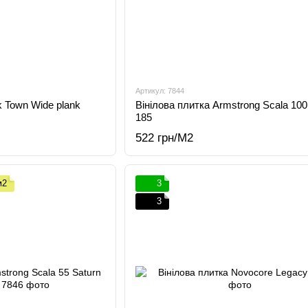
Артикул: 7844
k Town Wide plank
Вінілова плитка Armstrong Scala 100
185
522 грн/М2
м2
3
3