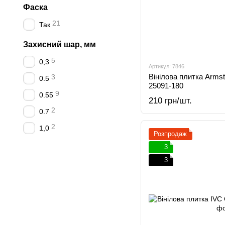
Фаска
21
Так
Захисний шар, мм
5
0,3
Артикул: 7846
Вінілова плитка Armst
3
0.5
25091-180
9
0.55
210 грн/шт.
2
0.7
2
1,0
Розпродаж
3
3