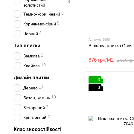
8
золотистий
3
Темно-коричневий
5
Коричнево-сірий
3
Чорний
Артикул: 3690
Тип плитки
Вінілова плитка Christ
2
Замкова
876 грн/М2
1 050 гр
19
Клейова
Дизайн плитки
3
17
3
Дерево
10
Бетон, камінь
2
Зістарений
2
Креативний
Клас зносостійкості