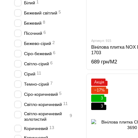
1
Білий
5
Бежевий світлий
8
Бежевий
6
Пісочний
Артикул: 915
2
Бежево-сірий
Вінілова плитка NOX 
1703
6
Сіро-бежевий
689 грн/М2
6
Світло-сірий
11
Сірий
Акція
7
Темно-сірий
−17%
5
Сіро-коричневий
3
11
Світло-коричневий
3
Світло-коричневий
9
золотистий
13
Коричневий
Коричневий