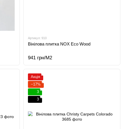
Артикул: 910
Вінілова плитка NOX Eco Wood
941 грн/М2
Акція
−17%
3
3