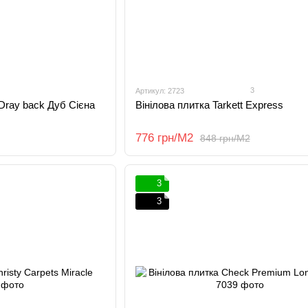
3
Артикул: 2723
Dray back Дуб Сієна
Вінілова плитка Tarkett Express
776 грн/М2
848 грн/М2
3
3