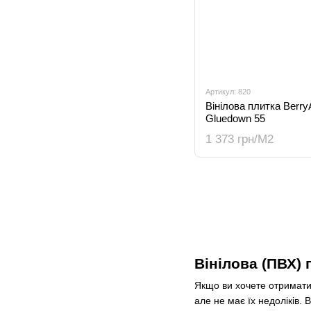
Артикул: 820
Вінілова плитка BerryAl
Gluedown 55
1 373 грн/М2
Вінілова (ПВХ) 
Якщо ви хочете отримати к
але не має їх недоліків. 