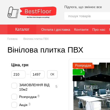
Перейти до основного контенту
Підлога, що змінює все
Каталог
Оплата і доставка
Контакти
Про нас
Головна
Вінілова плитка ПВХ
Вінілова плитка ПВХ
Ціна, грн
Розпродаж
3
Від Ціна, грн
До Ціна, грн
ОК
3
ЗАМОВЛЕННЯ ВІД
5
10м2
8
Розпродаж
3
Акція