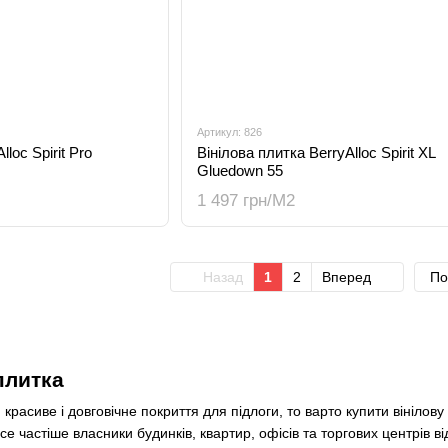
Артикул: 826
loc Spirit Pro
Вінілова плитка BerryAlloc Spirit XL
Gluedown 55
1 497 грн/М2
Назад
1
2
Вперед
По
плитка
расиве і довговічне покриття для підлоги, то варто купити вінілову 
Все частіше власники будинків, квартир, офісів та торгових центрів 