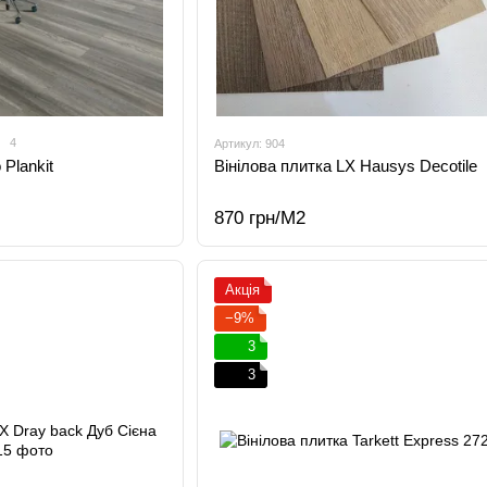
4
Артикул: 904
 Plankit
Вінілова плитка LX Hausys Decotile
870 грн/М2
Акція
−9%
3
3