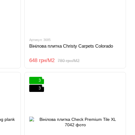
Артикул: 3685
Вінілова плитка Christy Carpets Colorado
648 грн/М2
780 грн/М2
3
3