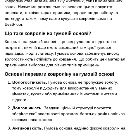
ковроліну
стає незамінним як у житлових, так і в комерційних
зонах. Нижче ми розглянемо всі аспекти цього покриття:
переваги, технічні характеристики, поради щодо вибору та
догляду, а також, чому варто купувати ковролін саме на
BestFloor.
Що таке ковролін на гумовій основі?
Ковролін на гумовій основі – це вид рулонного підлогового
покриття, нижній шар якого виконаний із міцної гумової
підкладки, іноді з латексу. Гумова основа забезпечує високу
вологостійкість і стійкість до ковзання, що робить цей матеріал
практичним вибором для різних типів приміщень.
Основні переваги ковроліну на гумовій основі
Вологостійкість.
Гумова основа не пропускає вологу,
тому ковролін підходить для використання у ванних
кімнатах, кухнях або приміщеннях із частими миттями
підлоги.
Довговічність.
Завдяки щільній структурі покриття
зберігає свої властивості протягом багатьох років навіть за
високих навантажень.
Антиковзкість.
Гумова основа надійно фіксує ковролін на