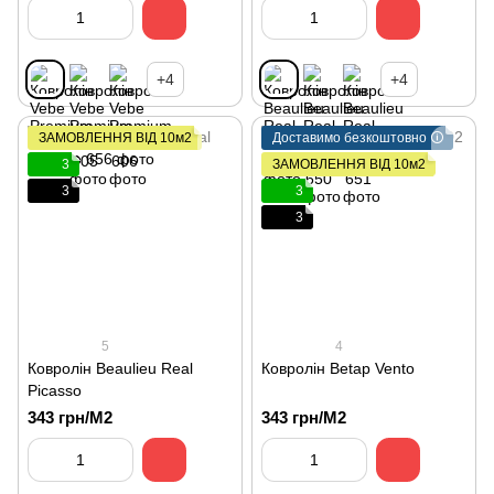
+4
+4
ЗАМОВЛЕННЯ ВІД 10м2
Доставимо безкоштовно 🛈
3
ЗАМОВЛЕННЯ ВІД 10м2
3
3
3
5
4
Ковролін Beaulieu Real
Ковролін Betap Vento
Picasso
343 грн/М2
343 грн/М2