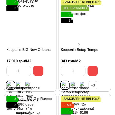
3
ЗАМОВЛЕННЯ ВІД 10м2
3
ТОП ПРОДАЖІВ
3
3
5
Ковролін BIG New Orleans
Ковролін Betap Tempo
17 910 грн/М2
343 грн/М2
+3
3
ЗАМОВЛЕННЯ ВІД 10м2
3
−15%
3