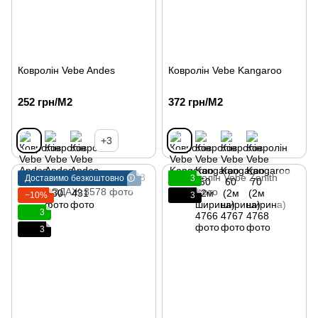
Ковролін Vebe Andes
Ковролін Vebe Kangaroo
252 грн/М2
372 грн/М2
+3
Доставимо безкоштовно 🛈
3
−10%
3
3
3