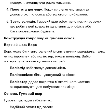
поверхні, зменшуючи ризик ковзання.
Простота догляду.
Покриття легко чиститься за
допомогою пилососа або вологого прибирання.
Звукоізоляція.
Гумовий шар ефективно поглинає звуки,
що робить цей ковролін ідеальним для офісів або
багатоповерхових будівель.
Конструкція ковроліну на гумовій основі
Верхній шар: Ворс
Ворс може бути виготовлений із синтетичних матеріалів, таких
як поліпропілен або поліестер, інколи поліамід. Вибір
матеріалу залежить від ваших потреб:
Поліамід
забезпечує довговічність.
Поліпропілен
більш доступний за ціною.
Поліестер
додає покриттю м'якості, його частіше
використовують для побутових приміщень.
Основа: Гумовий шар
Гумова підкладка забезпечує:
Надійний захист від вологи.