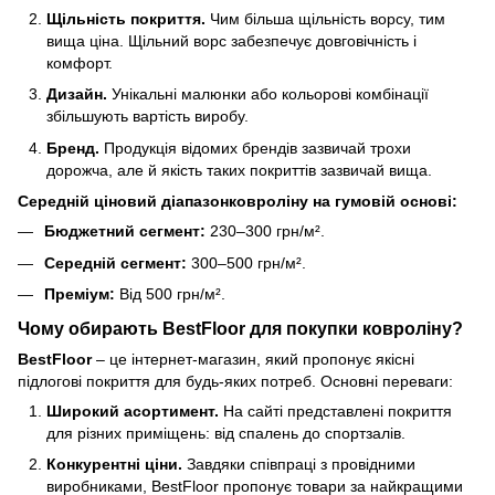
Щільність покриття.
Чим більша щільність ворсу, тим
вища ціна. Щільний ворс забезпечує довговічність і
комфорт.
Дизайн.
Унікальні малюнки або кольорові комбінації
збільшують вартість виробу.
Бренд.
Продукція відомих брендів зазвичай трохи
дорожча, але й якість таких покриттів зазвичай вища.
Середній ціновий діапазонковроліну на гумовій основі:
Бюджетний сегмент:
230–300 грн/м².
Середній сегмент:
300–500 грн/м².
Преміум:
Від 500 грн/м².
Чому обирають BestFloor для покупки ковроліну?
BestFloor
– це інтернет-магазин, який пропонує якісні
підлогові покриття для будь-яких потреб. Основні переваги:
Широкий асортимент.
На сайті представлені покриття
для різних приміщень: від спалень до спортзалів.
Конкурентні ціни.
Завдяки співпраці з провідними
виробниками, BestFloor пропонує товари за найкращими