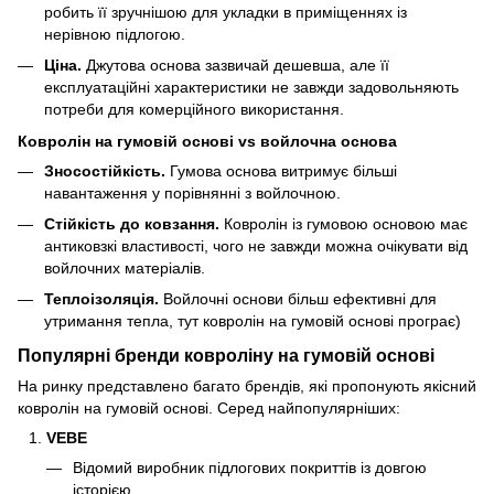
робить її зручнішою для укладки в приміщеннях із
нерівною підлогою.
Ціна.
Джутова основа зазвичай дешевша, але її
експлуатаційні характеристики не завжди задовольняють
потреби для комерційного використання.
Ковролін на гумовій основі vs войлочна основа
Зносостійкість.
Гумова основа витримує більші
навантаження у порівнянні з войлочною.
Стійкість до ковзання.
Ковролін із гумовою основою має
антиковзкі властивості, чого не завжди можна очікувати від
войлочних матеріалів.
Теплоізоляція.
Войлочні основи більш ефективні для
утримання тепла, тут ковролін на гумовій основі програє)
Популярні бренди ковроліну на гумовій основі
На ринку представлено багато брендів, які пропонують якісний
ковролін на гумовій основі. Серед найпопулярніших:
VEBE
Відомий виробник підлогових покриттів із довгою
історією.