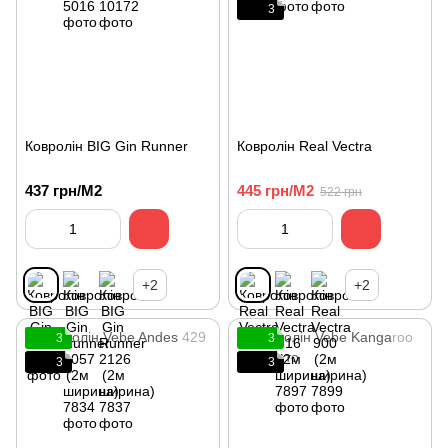
3
Ковролін BIG Gin Runner
Ковролін Real Vectra
437 грн/М2
445 грн/М2
522 грн
+2
+2
3
3
3
3