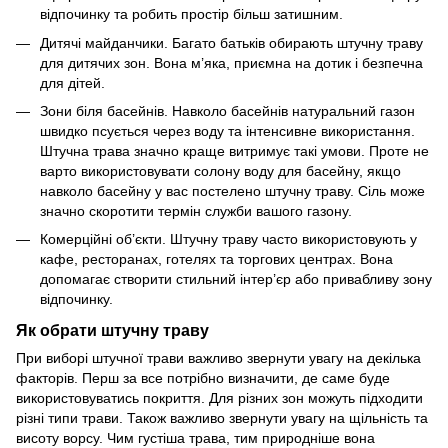
відпочинку та робить простір більш затишним.
Дитячі майданчики. Багато батьків обирають штучну траву
для дитячих зон. Вона м’яка, приємна на дотик і безпечна
для дітей.
Зони біля басейнів. Навколо басейнів натуральний газон
швидко псується через воду та інтенсивне використання.
Штучна трава значно краще витримує такі умови. Проте не
варто використовувати солону воду для басейну, якщо
навколо басейну у вас постелено штучну траву. Сіль може
значно скоротити термін служби вашого газону.
Комерційні об’єкти. Штучну траву часто використовують у
кафе, ресторанах, готелях та торгових центрах. Вона
допомагає створити стильний інтер’єр або привабливу зону
відпочинку.
Як обрати штучну траву
При виборі штучної трави важливо звернути увагу на декілька
факторів. Перш за все потрібно визначити, де саме буде
використовуватись покриття. Для різних зон можуть підходити
різні типи трави. Також важливо звернути увагу на щільність та
висоту ворсу. Чим густіша трава, тим природніше вона