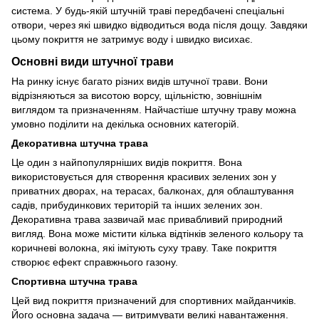
система. У будь-якій штучній траві передбачені спеціальні
отвори, через які швидко відводиться вода після дощу. Завдяки
цьому покриття не затримує воду і швидко висихає.
Основні види штучної трави
На ринку існує багато різних видів штучної трави. Вони
відрізняються за висотою ворсу, щільністю, зовнішнім
виглядом та призначенням. Найчастіше штучну траву можна
умовно поділити на декілька основних категорій.
Декоративна штучна трава
Це один з найпопулярніших видів покриття. Вона
використовується для створення красивих зелених зон у
приватних дворах, на терасах, балконах, для облаштування
садів, прибудинкових територій та інших зелених зон.
Декоративна трава зазвичай має привабливий природний
вигляд. Вона може містити кілька відтінків зеленого кольору та
коричневі волокна, які імітують суху траву. Таке покриття
створює ефект справжнього газону.
Спортивна штучна трава
Цей вид покриття призначений для спортивних майданчиків.
Його основна задача — витримувати великі навантаження.