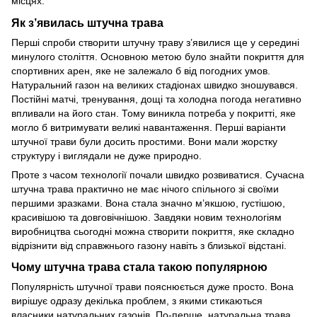
місцях.
Як з’явилась штучна трава
Перші спроби створити штучну траву з’явилися ще у середині
минулого століття. Основною метою було знайти покриття для
спортивних арен, яке не залежало б від погодних умов.
Натуральний газон на великих стадіонах швидко зношувався.
Постійні матчі, тренування, дощі та холодна погода негативно
впливали на його стан. Тому виникла потреба у покритті, яке
могло б витримувати великі навантаження. Перші варіанти
штучної трави були досить простими. Вони мали жорстку
структуру і виглядали не дуже природно.
Проте з часом технології почали швидко розвиватися. Сучасна
штучна трава практично не має нічого спільного зі своїми
першими зразками. Вона стала значно м’якшою, густішою,
красивішою та довговічнішою. Завдяки новим технологіям
виробництва сьогодні можна створити покриття, яке складно
відрізнити від справжнього газону навіть з близької відстані.
Чому штучна трава стала такою популярною
Популярність штучної трави пояснюється дуже просто. Вона
вирішує одразу декілька проблем, з якими стикаються
власники натуральних газонів. По-перше, натуральна трава