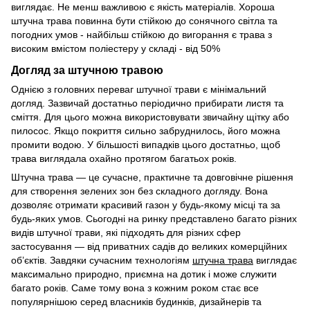
виглядає. Не менш важливою є якість матеріалів. Хороша
штучна трава повинна бути стійкою до сонячного світла та
погодних умов - найбільш стійкою до вигорання є трава з
високим вмістом поліестеру у складі - від 50%
Догляд за штучною травою
Однією з головних переваг штучної трави є мінімальний
догляд. Зазвичай достатньо періодично прибирати листя та
сміття. Для цього можна використовувати звичайну щітку або
пилосос. Якщо покриття сильно забруднилось, його можна
промити водою. У більшості випадків цього достатньо, щоб
трава виглядала охайно протягом багатьох років.
Штучна трава — це сучасне, практичне та довговічне рішення
для створення зелених зон без складного догляду. Вона
дозволяє отримати красивий газон у будь-якому місці та за
будь-яких умов. Сьогодні на ринку представлено багато різних
видів штучної трави, які підходять для різних сфер
застосування — від приватних садів до великих комерційних
об’єктів. Завдяки сучасним технологіям
штучна трава
виглядає
максимально природно, приємна на дотик і може служити
багато років. Саме тому вона з кожним роком стає все
популярнішою серед власників будинків, дизайнерів та