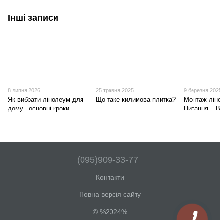
Інші записи
8 липня 2026
25 травня 2025
9 березня 202
Як вибрати лінолеум для
Що таке килимова плитка?
Монтаж лін
дому - основні кроки
Питання – В
(095)909-33-77
Контакти
Повна версія сайту
© %2024%