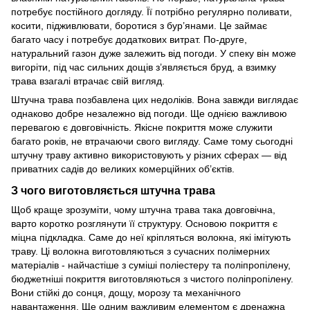
потребує постійного догляду. Її потрібно регулярно поливати,
косити, підживлювати, боротися з бур’янами. Це займає
багато часу і потребує додаткових витрат. По-друге,
натуральний газон дуже залежить від погоди. У спеку він може
вигоріти, під час сильних дощів з’являється бруд, а взимку
трава взагалі втрачає свій вигляд.
Штучна трава позбавлена цих недоліків. Вона завжди виглядає
однаково добре незалежно від погоди. Ще однією важливою
перевагою є довговічність. Якісне покриття може служити
багато років, не втрачаючи свого вигляду. Саме тому сьогодні
штучну траву активно використовують у різних сферах — від
приватних садів до великих комерційних об’єктів.
З чого виготовляється штучна трава
Щоб краще зрозуміти, чому штучна трава така довговічна,
варто коротко розглянути її структуру. Основою покриття є
міцна підкладка. Саме до неї кріпляться волокна, які імітують
траву. Ці волокна виготовляються з сучасних полімерних
матеріалів - найчастіше з суміші поліестеру та поліпропілену,
бюджетніші покриття виготовляються з чистого поліпропілену.
Вони стійкі до сонця, дощу, морозу та механічного
навантаження. Ще одним важливим елементом є дренажна