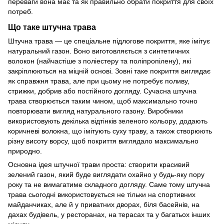
переваги вона має та як правильно обрати покриття для своїх
потреб.
Що таке штучна трава
Штучна трава — це спеціальне підлогове покриття, яке імітує
натуральний газон. Воно виготовляється з синтетичних
волокон (найчастіше з поліестеру та поліпропілену), які
закріплюються на міцній основі. Зовні таке покриття виглядає
як справжня трава, але при цьому не потребує поливу,
стрижки, добрив або постійного догляду. Сучасна штучна
трава створюється таким чином, щоб максимально точно
повторювати вигляд натурального газону. Виробники
використовують декілька відтінків зеленого кольору, додають
коричневі волокна, що імітують суху траву, а також створюють
різну висоту ворсу, щоб покриття виглядало максимально
природно.
Основна ідея штучної трави проста: створити красивий
зелений газон, який буде виглядати охайно у будь-яку пору
року та не вимагатиме складного догляду. Саме тому штучна
трава сьогодні використовується не тільки на спортивних
майданчиках, але й у приватних дворах, біля басейнів, на
дахах будівель, у ресторанах, на терасах та у багатьох інших