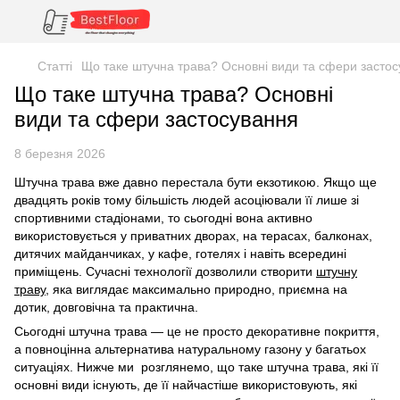
Статті
Що таке штучна трава? Основні види та сфери засто
Що таке штучна трава? Основні
види та сфери застосування
8 березня 2026
Штучна трава вже давно перестала бути екзотикою. Якщо ще
двадцять років тому більшість людей асоціювали її лише зі
спортивними стадіонами, то сьогодні вона активно
використовується у приватних дворах, на терасах, балконах,
дитячих майданчиках, у кафе, готелях і навіть всередині
приміщень. Сучасні технології дозволили створити
штучну
траву
, яка виглядає максимально природно, приємна на
дотик, довговічна та практична.
Сьогодні штучна трава — це не просто декоративне покриття,
а повноцінна альтернатива натуральному газону у багатьох
ситуаціях. Нижче ми розглянемо, що таке штучна трава, які її
основні види існують, де її найчастіше використовують, які