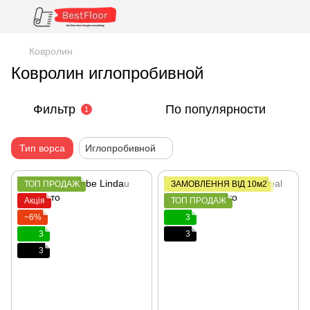
Ковролин
Ковролин иглопробивной
Фильтр
По популярности
1
Тип ворса
Иглопробивной
ТОП ПРОДАЖ
ЗАМОВЛЕННЯ ВІД 10м2
Акція
ТОП ПРОДАЖ
−6%
3
3
3
3