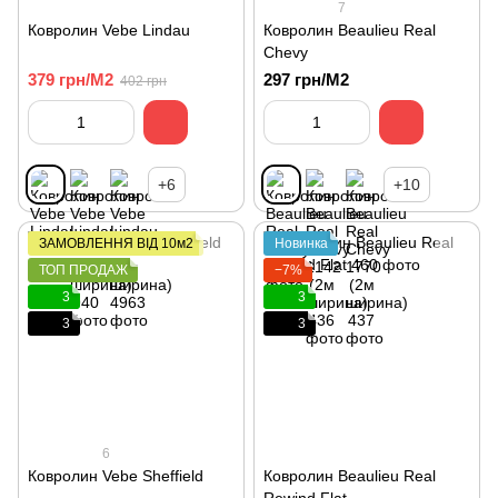
7
Ковролин Vebe Lindau
Ковролин Beaulieu Real
Chevy
379 грн/М2
297 грн/М2
402 грн
+6
+10
ЗАМОВЛЕННЯ ВІД 10м2
Новинка
ТОП ПРОДАЖ
−7%
3
3
3
3
6
Ковролин Vebe Sheffield
Ковролин Beaulieu Real