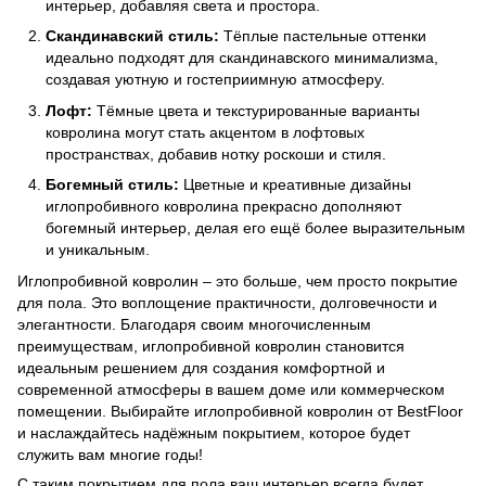
интерьер, добавляя света и простора.
Скандинавский стиль:
Тёплые пастельные оттенки
идеально подходят для скандинавского минимализма,
создавая уютную и гостеприимную атмосферу.
Лофт:
Тёмные цвета и текстурированные варианты
ковролина могут стать акцентом в лофтовых
пространствах, добавив нотку роскоши и стиля.
Богемный стиль:
Цветные и креативные дизайны
иглопробивного ковролина прекрасно дополняют
богемный интерьер, делая его ещё более выразительным
и уникальным.
Иглопробивной ковролин – это больше, чем просто покрытие
для пола. Это воплощение практичности, долговечности и
элегантности. Благодаря своим многочисленным
преимуществам, иглопробивной ковролин становится
идеальным решением для создания комфортной и
современной атмосферы в вашем доме или коммерческом
помещении. Выбирайте иглопробивной ковролин от BestFloor
и наслаждайтесь надёжным покрытием, которое будет
служить вам многие годы!
С таким покрытием для пола ваш интерьер всегда будет