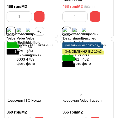
Rewind Flat
468 грн/М2
468 грн/М2
503 грн
+5
3
Доставим бесплатно 🛈
3
ЗАМОВЛЕННЯ ВІД 10м2
3
3
2
Ковролин ITC Forza
Ковролин Vebe Tucson
369 грн/М2
366 грн/М2