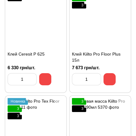
3
Клей Ceresit P 625
Клей Kiilto Pro Floor Plus
15л
6 330 грн/шт.
7 673 грн/шт.
Новинка
3
3
3
3