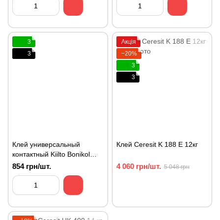
3
Акція
3
−20%
3
3
Клей универсальный
Клей Ceresit K 188 E 12кг
контактный Kiilto Bonikol
КТ-140 1л
854 грн/шт.
4 060 грн/шт.
5 048 грн