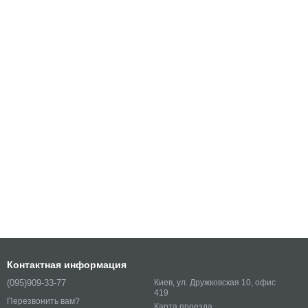
Контактная информация
(095)909-33-77
Киев, ул. Дружковская 10, офис
419
Перезвонить вам?
Карта проезда