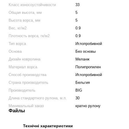
Класс износоустойчивости
33
Общая высота, мм
5
Высота ворса, мм
5
Вес, кг/м2
0.9
Плотность ворса, гк/м2
0.9
Тип ворса
Иглопробивной
Основа
Без основы
Дизайн ковролина
Меланж
Материал ворса
Полипропилен
Способ производства
Иглопробивной
Страна производитель
Бельгия
Производитель
BIG
Длина стандартного рулона, м.п.
30
Минимальный заказ
кратно рулону
Файлы
Технічні характеристики