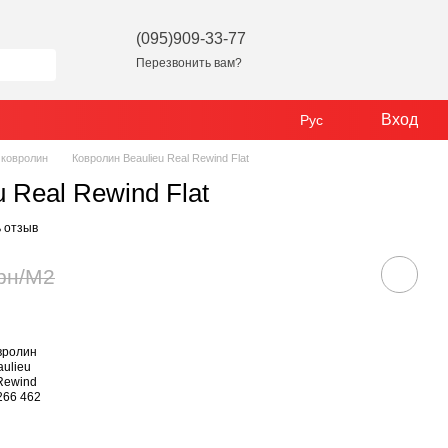
(095)909-33-77
Перезвонить вам?
Вход
Рус
 ковролин
Ковролин Beaulieu Real Rewind Flat
 Real Rewind Flat
 отзыв
рн/М2