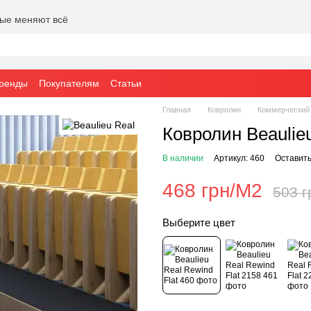
рые меняют всё
ренды
Покупателям
Статьи
Главная
Ковролин
Коммерческий
Ковролин Beaulieu
В наличии
Артикул: 460
Оставить
468 грн/М2
503 г
Выберите цвет