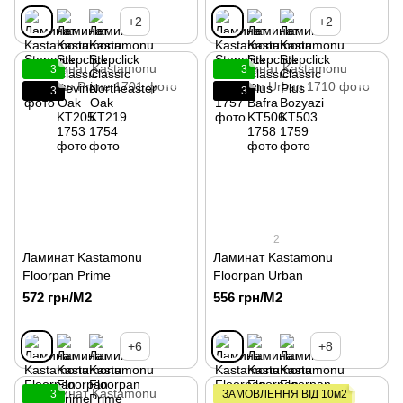
+2
+2
3
3
3
3
2
Ламинат Kastamonu
Ламинат Kastamonu
Floorpan Prime
Floorpan Urban
572 грн/М2
556 грн/М2
+6
+8
3
ЗАМОВЛЕННЯ ВІД 10м2