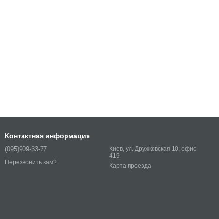
Контактная информация
(095)909-33-77
Киев, ул. Дружковская 10, офис
419
Перезвонить вам?
Карта проезда