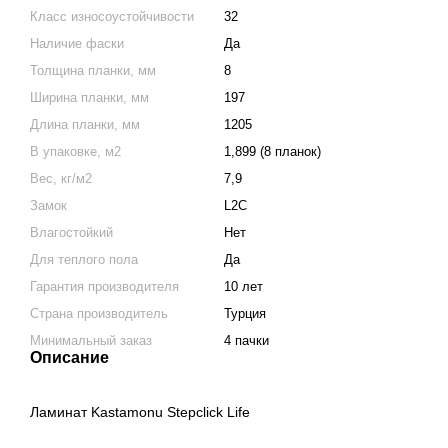
Класс износоустойчивости
32
Наличие фаски
Да
Толщина планки, мм
8
Ширина планки, мм
197
Длина планки, мм
1205
В упаковке, м2
1,899 (8 планок)
Вес, кг/м2
7,9
Замок
L2C
Влагостойкий
Нет
Для теплого пола
Да
Гарантия производителя
10 лет
Страна производитель
Турция
Минимальный заказ
4 пачки
Описание
Ламинат Kastamonu Stepclick Life