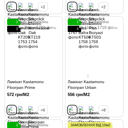
+2
+2
3
3
3
3
2
Ламінат Kastamonu
Ламінат Kastamonu
Floorpan Prime
Floorpan Urban
572 грн/М2
556 грн/М2
+6
+8
3
ЗАМОВЛЕННЯ ВІД 10м2