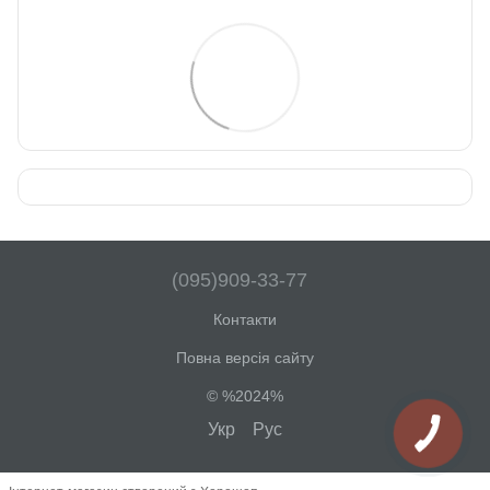
(095)909-33-77
Контакти
Повна версія сайту
© %2024%
Укр
Рус