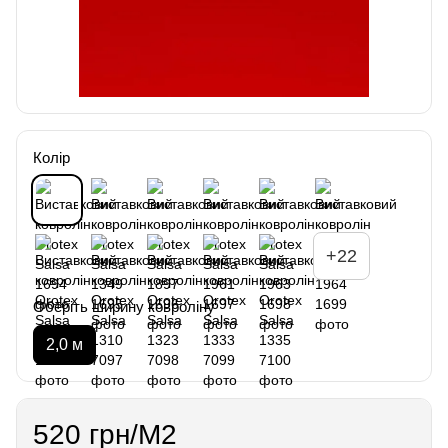
Колір
+22
Оберіть ширину ковроліну
2,0 м
520 грн/М2