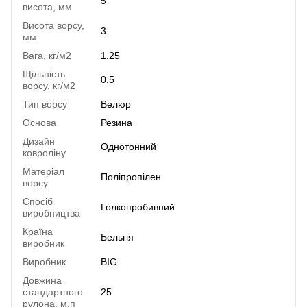
5
висота, мм
Висота ворсу,
3
мм
Вага, кг/м2
1.25
Щільність
0.5
ворсу, кг/м2
Тип ворсу
Велюр
Основа
Резина
Дизайн
Однотонний
ковроліну
Матеріал
Поліпропілен
ворсу
Спосіб
Голкопробивний
виробництва
Країна
Бельгія
виробник
Виробник
BIG
Довжина
стандартного
25
рулона, м.п