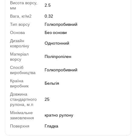
Висота ворсу,
2.5
мм
Вага, кг/м2
0.32
Тип ворсу
Голкопробивний
Основа
Без основи
Дизайн
Однотонний
ковроліну
Матеріал
Поліпропілен
ворсу
Спосіб
Голкопробивний
виробництва
Країна
Бельгія
виробник
Довжина
стандартного
25
рулона, м.п
Мінімальне
кратно рулону
замовлення
Поверхня
Гладка