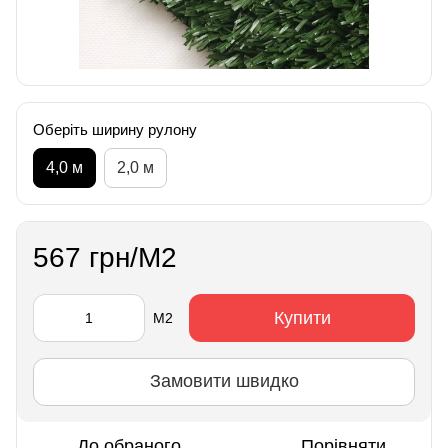
Оберіть ширину рулону
4,0 м
2,0 м
567 грн/М2
Купити
М2
Замовити швидко
До обраного
Порівняти