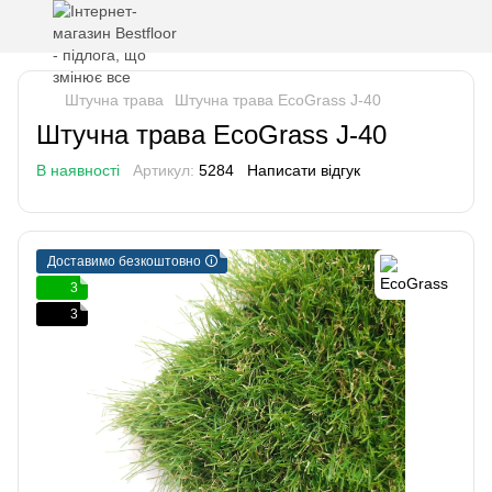
Штучна трава
Штучна трава EcoGrass J-40
Штучна трава EcoGrass J-40
В наявності
Артикул:
5284
Написати відгук
Доставимо безкоштовно 🛈
3
3