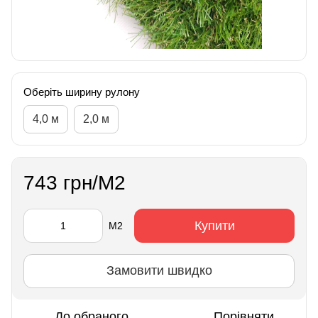
Оберіть ширину рулону
4,0 м
2,0 м
743 грн/М2
Купити
М2
Замовити швидко
До обраного
Порівняти