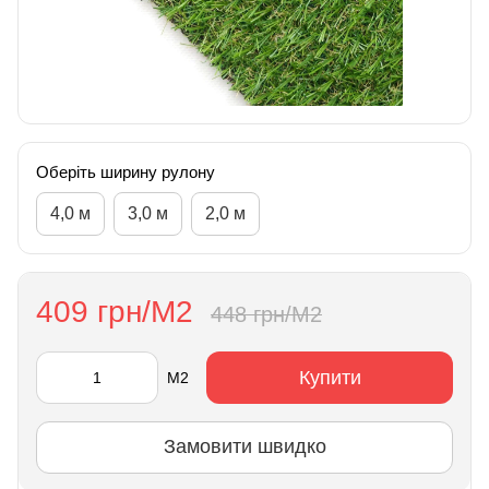
Оберіть ширину рулону
4,0 м
3,0 м
2,0 м
409 грн/М2
448 грн/М2
Купити
М2
Замовити швидко