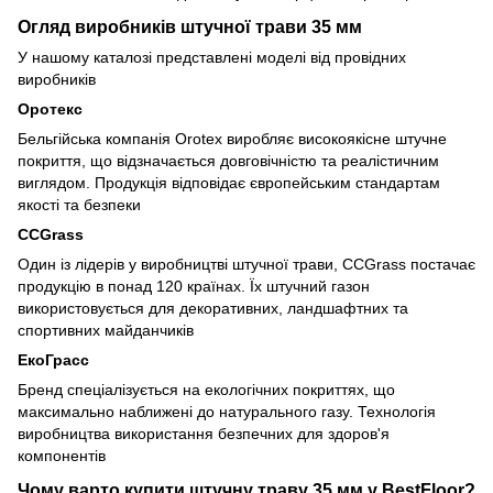
Огляд виробників штучної трави 35 мм
У нашому каталозі представлені моделі від провідних
виробників
Оротекс
Бельгійська компанія Orotex виробляє високоякісне штучне
покриття, що відзначається довговічністю та реалістичним
виглядом. Продукція відповідає європейським стандартам
якості та безпеки
CCGrass
Один із лідерів у виробництві штучної трави, CCGrass постачає
продукцію в понад 120 країнах. Їх штучний газон
використовується для декоративних, ландшафтних та
спортивних майданчиків
ЕкоГрасс
Бренд спеціалізується на екологічних покриттях, що
максимально наближені до натурального газу. Технологія
виробництва використання безпечних для здоров'я
компонентів
Чому варто купити штучну траву 35 мм у BestFloor?