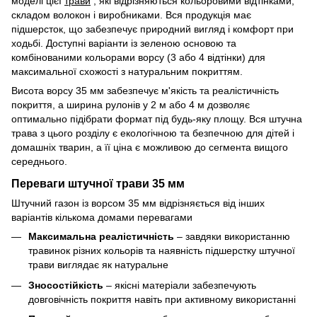
моделі цієї
трави
, які відрізняються кольоровими відтінками,
складом волокон і виробниками. Вся продукція має
підшерсток, що забезпечує природний вигляд і комфорт при
ходьбі. Доступні варіанти із зеленою основою та
комбінованими кольорами ворсу (3 або 4 відтінки) для
максимальної схожості з натуральним покриттям.
Висота ворсу 35 мм забезпечує м'якість та реалістичність
покриття, а ширина рулонів у 2 м або 4 м дозволяє
оптимально підібрати формат під будь-яку площу. Вся штучна
трава з цього розділу є екологічною та безпечною для дітей і
домашніх тварин, а її ціна є можливою до сегмента вищого
середнього.
Переваги штучної трави 35 мм
Штучний газон із ворсом 35 мм відрізняється від інших
варіантів кількома домами перевагами
Максимальна реалістичність
– завдяки використанню
травинок різних кольорів та наявність підшерстку штучної
трави виглядає як натуральне
Зносостійкість
– якісні матеріали забезпечують
довговічність покриття навіть при активному використанні