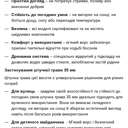
Простий догляд
– не потребує стрижки, поливу або
внесення добрив
Стійкість до погодних умов
– не вигоряє на сонці, не
боїться дощу, снігу або перепадів температури.
Безпека
– всі моделі сертифіковані та не містять
шкідливих компонентів
Комфорт у використанні
– м'який ворс забезпечує
приємні тактильні відчуття при ходьбі босоніж
Дренажна система
– спеціально відкритий у підкладці не
дозволяє водію швидко стікати, запобігаючи застій рідини
Застосування штучної трави 35 мм
Штучна трава цієї висоти є універсальним рішенням для різних
потреб
Для вулиць
- завдяки своїй зносостійкості та стійкості до
погодних умов штучна трава 35 мм ідеально підходить для
вуличного використання. Вона не вимагає складного
догляду, не вигорає на сонці й зберігає естетичний вигляд
навіть після багатьох років використання
Для дитячого майданчика
- М'який ворс і безпечний
склад створіть штучний газон чудовим варіантом для