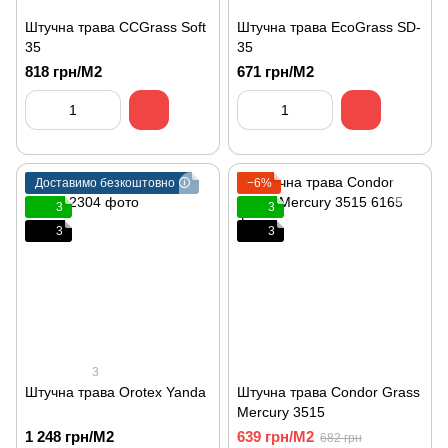
Штучна трава CCGrass Soft
Штучна трава EcoGrass SD-
35
35
818 грн/М2
671 грн/М2
Доставимо безкоштовно 🛈
−6%
3
3
3
3
3
Штучна трава Orotex Yanda
Штучна трава Condor Grass
Mercury 3515
1 248 грн/М2
639 грн/М2
682 грн