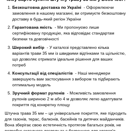
Безкоштовна доставка по Україні
- Оформлюючи
замовлення в нашому магазині, ви отримуєте безкоштовну
доставку в будь-який регіон України
Гарантована якість
- Ми пропонуємо лише
сертифіковану продукцію, яка відповідає стандартам
безпеки та довговічності
Широкий вибір
- У каталозі представлено кілька
варіантів трави 35 мм із швидкими відтінками та щільністю,
що дозволяє отримати ідеальне рішення для ваших
потреб
Консультації від спеціалістів
- Наші менеджери
завершують вам застосування з вибором та підбирають
оптимальну модель
Зручний формат рулонів
- Можливість замовлення
рулонів шириною 2 м або 4 м дозволяє легко адаптувати
покриття під конкретну площу
Штучна трава 35 мм – це універсальне покриття, яке підходить
для газонів, терас, балконів, басейнів та дитячих майданчиків.
Вона зберігає свою естетичність протягом багатьох років, не
потребує складного догляду та є безпечною для здоров'я.