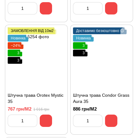
ЗАМОВЛЕННЯ ВІД 10м2
Доставимо безкоштовно 🛈
Новинка
Новинка
−24%
3
3
3
3
Штучна трава Orotex Mystic
Штучна трава Condor Grass
35
Aura 35
767 грн/М2
886 грн/М2
1 016 грн