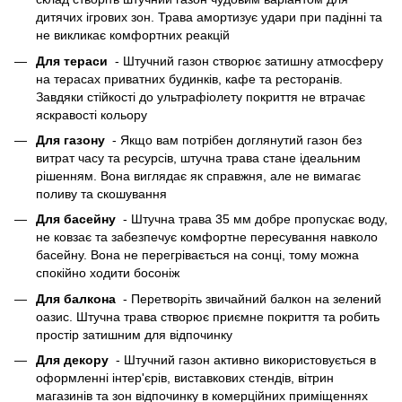
дитячих ігрових зон. Трава амортизує удари при падінні та
не викликає комфортних реакцій
Для тераси
- Штучний газон створює затишну атмосферу
на терасах приватних будинків, кафе та ресторанів.
Завдяки стійкості до ультрафіолету покриття не втрачає
яскравості кольору
Для газону
- Якщо вам потрібен доглянутий газон без
витрат часу та ресурсів, штучна трава стане ідеальним
рішенням. Вона виглядає як справжня, але не вимагає
поливу та скошування
Для басейну
- Штучна трава 35 мм добре пропускає воду,
не ковзає та забезпечує комфортне пересування навколо
басейну. Вона не перегрівається на сонці, тому можна
спокійно ходити босоніж
Для балкона
- Перетворіть звичайний балкон на зелений
оазис. Штучна трава створює приємне покриття та робить
простір затишним для відпочинку
Для декору
- Штучний газон активно використовується в
оформленні інтер'єрів, виставкових стендів, вітрин
магазинів та зон відпочинку в комерційних приміщеннях