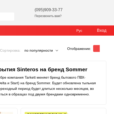
(095)909-33-77
Перезвонить вам?
Вход
Рус
Отображение:
Сортировка:
по популярности
ытия Sinteros на бренд Sommer
ябре компания Tarkett меняет бренд бытового ПВХ-
Delta и Start) на бренд Sommer. Будет обновлена ​​тыльная
реходный период будет длиться несколько месяцев, во
яться в образцах под двумя брендами одновременно.
вано-Франковской области является крупнейшим в Украине