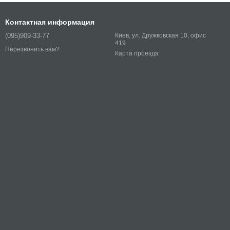
Контактная информация
(095)909-33-77
Киев, ул. Дружковская 10, офис
419
Перезвонить вам?
Карта проезда