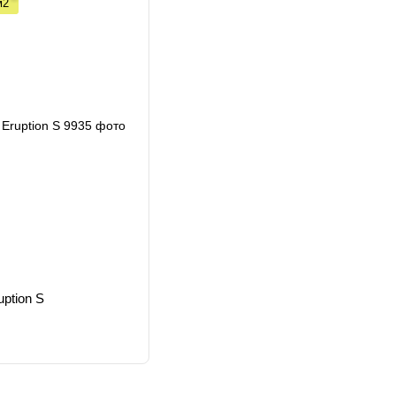
м2
Новая экономическая модель
С 2013 года компания Tarkett является членом Фонд
одноразового использования сырья и окончательной 
использованию материалов. Они гордятся тем, что с
которая начала свой путь к экономике замкнутого цик
Благодаря этому подходу, компания смогла существе
многие технологические новинки, которые позволили
ption S
активно приобщиться к решению глобальных экологи