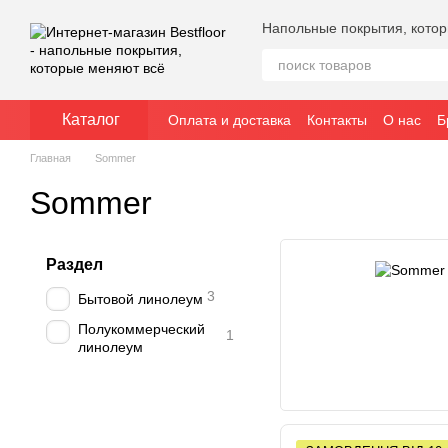
Перейти к основному контенту
Напольные покрытия, кото
Каталог
Оплата и доставка
Контакты
О нас
Б
Главная
Sommer
Sommer
Раздел
3
Бытовой линолеум
Полукоммерческий
1
линолеум