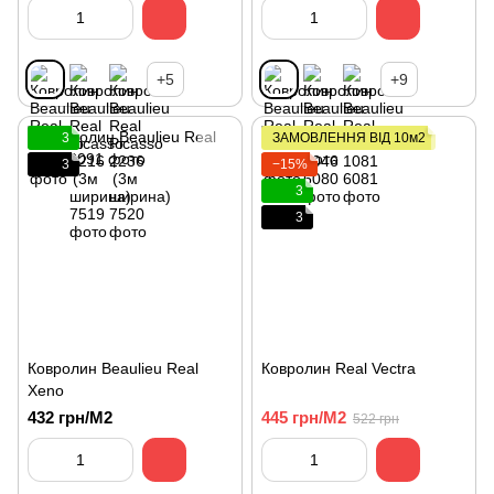
+5
+9
3
ЗАМОВЛЕННЯ ВІД 10м2
3
−15%
3
3
Ковролин Beaulieu Real
Ковролин Real Vectra
Xeno
432 грн/М2
445 грн/М2
522 грн