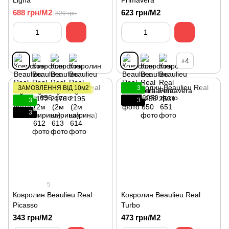
Ligna
Primavera
688 грн/М2
623 грн/М2
829 грн
+4
ЗАМОВЛЕННЯ ВІД 10м2
3
3
3
3
5
Ковролин Beaulieu Real
Ковролин Beaulieu Real
Picasso
Turbo
343 грн/М2
473 грн/М2