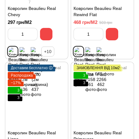
7
Ковролин Beaulieu Real
Ковролин Beaulieu Real
Chevy
Rewind Flat
297 грн/М2
468 грн/М2
503 грн
+10
Доставим бесплатно 🛈
ЗАМОВЛЕННЯ ВІД 10м2
Распродажа
3
−17%
3
3
3
Ковролин Beaulieu Real
Ковролин Beaulieu Real