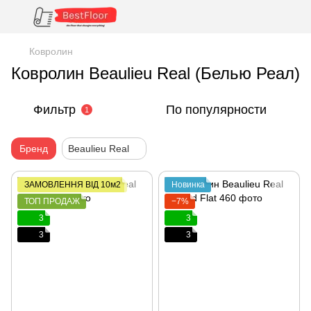
Ковролин
Ковролин Beaulieu Real (Белью Реал)
Фильтр
По популярности
1
Бренд
Beaulieu Real
ЗАМОВЛЕННЯ ВІД 10м2
Новинка
ТОП ПРОДАЖ
−7%
3
3
3
3