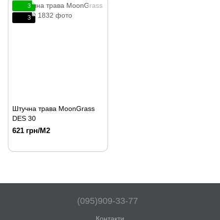
3
3
Штучна трава MoonGrass
DES 30
621 грн/М2
(095)909-33-77
Контакти