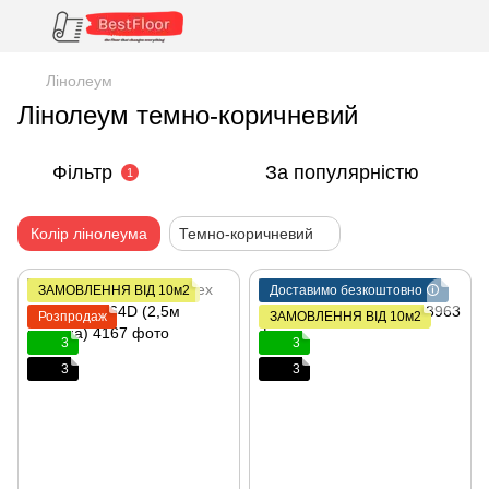
Лінолеум
Лінолеум темно-коричневий
Фільтр
За популярністю
1
Колір лінолеума
Темно-коричневий
ЗАМОВЛЕННЯ ВІД 10м2
Доставимо безкоштовно 🛈
Розпродаж
ЗАМОВЛЕННЯ ВІД 10м2
3
3
3
3