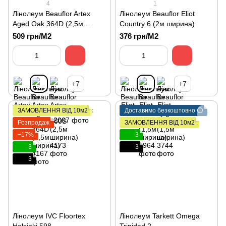
4
1
Лінолеум Beauflor Artex
Лінолеум Beauflor Eliot
Aged Oak 364D (2,5м
Country 6 (2м ширина)
ширина)
509 грн/М2
376 грн/М2
+7
+7
ЗАМОВЛЕННЯ ВІД 10м2
Доставимо безкоштовно 🛈
Розпродаж
ЗАМОВЛЕННЯ ВІД 10м2
−17%
3
3
3
3
Лінолеум IVC Floortex
Лінолеум Tarkett Omega