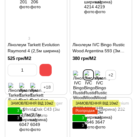
3
Лінолеум Tarkett Evolution
Лінолеум IVC Bingo Rustic
Raymond 4 (2,5м ширина)
Wood Argentina 593 (3м
ширина)
525 грн/М2
380 грн/М2
+2
+18
ЗАМОВЛЕННЯ ВІД 10м2
ЗАМОВЛЕННЯ ВІД 10м2
3
Розпродаж
3
3
3