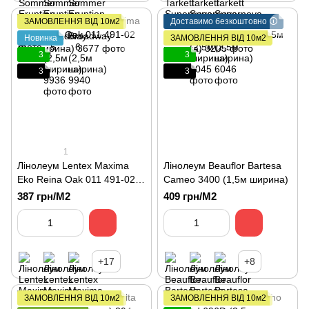
ЗАМОВЛЕННЯ ВІД 10м2
Доставимо безкоштовно 🛈
Новинка
ЗАМОВЛЕННЯ ВІД 10м2
3
3
3
3
1
Лінолеум Lentex Maxima
Лінолеум Beauflor Bartesa
Eko Reina Oak 011 491-02
Cameo 3400 (1,5м ширина)
(3м ширина)
387 грн/М2
409 грн/М2
+17
+8
ЗАМОВЛЕННЯ ВІД 10м2
ЗАМОВЛЕННЯ ВІД 10м2