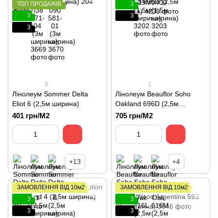
ТОП ПРОДАЖІВ
3
3
3
3
5
1
Лінолеум Sommer Delta
Лінолеум Beauflor Soho
Eliot 6 (2,5м ширина)
Oakland 696D (2,5м
ширина)
401 грн/М2
705 грн/М2
+13
+4
ЗАМОВЛЕННЯ ВІД 10м2
ЗАМОВЛЕННЯ ВІД 10м2
3
3
3
3