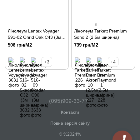
6
Лінолеум Lentex Voyager
Лінолеум Tarkett Premium
591-02 Ohrid Oak C43 (3м
Soho 2 (2,5м ширина)
ширина)
506 грн/М2
739 грн/М2
+3
+4
(095)909-33-77
Контакти
Повна версія сайту
© %2024%