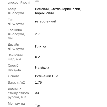
22
зносостійкості
Колір
Бежевий, Світло-коричневий,
лінолеума
Коричневий
Тип
гетерогенний
лінолеума
Товщина
лінолеума,
2.7
мм
Дизайн
Плитка
лінолеума
Захисний
0.2
шар, мм
Спосіб
На відріз
продажу
Основа
Вспінений ПВХ
Вага, кг/м2
1.75
Довжина
стандартного
33
рулона, м.п
Монтаж на
Так