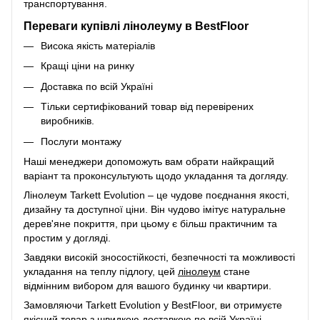
транспортування.
Переваги купівлі лінолеуму в BestFloor
Висока якість матеріалів
Кращі ціни на ринку
Доставка по всій Україні
Тільки сертифікований товар від перевірених
виробників.
Послуги монтажу
Наші менеджери допоможуть вам обрати найкращий
варіант та проконсультують щодо укладання та догляду.
Лінолеум Tarkett Evolution – це чудове поєднання якості,
дизайну та доступної ціни. Він чудово імітує натуральне
дерев'яне покриття, при цьому є більш практичним та
простим у догляді.
Завдяки високій зносостійкості, безпечності та можливості
укладання на теплу підлогу, цей
лінолеум
стане
відмінним вибором для вашого будинку чи квартири.
Замовляючи Tarkett Evolution у BestFloor, ви отримуєте
якісний товар з швидкою доставкою по всій Україні.