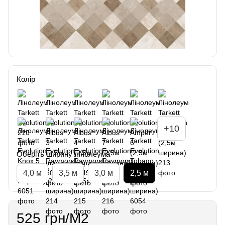
Колір
+10
Оберіть ширину лінолеума
4,0 м
3,5 м
3,0 м
2,5 м
525 грн/М2