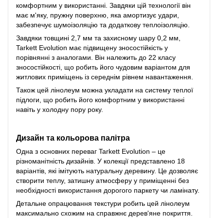
комфортним у використанні. Завдяки цій технології він
має м'яку, пружну поверхню, яка амортизує удари,
забезпечує шумоізоляцію та додаткову теплоізоляцію.
Завдяки товщині 2,7 мм та захисному шару 0,2 мм,
Tarkett Evolution має підвищену зносостійкість у
порівнянні з аналогами. Він належить до 22 класу
зносостійкості, що робить його чудовим варіантом для
житлових приміщень із середнім рівнем навантаження.
Також цей лінолеум можна укладати на систему теплої
підлоги, що робить його комфортним у використанні
навіть у холодну пору року.
Дизайн та кольорова палітра
Одна з основних переваг Tarkett Evolution – це
різноманітність дизайнів. У колекції представлено 18
варіантів, які імітують натуральну деревину. Це дозволяє
створити теплу, затишну атмосферу у приміщенні без
необхідності використання дорогого паркету чи ламінату.
Детальне опрацювання текстури робить цей лінолеум
максимально схожим на справжнє дерев'яне покриття.