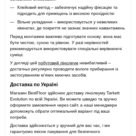
Клейовий метод – забезпечує надійну фіксацію та
підходить для приміщень із високою прохідністю
Вільне укладання – використовується у невеликих
кімнатах, де покриття не зазнає значних навантажень
Перед монтажем важливо підготувати основу: вона має
бути чистою, сухою та рівною. У разі нерівностей
рекомендується використовувати спеціальні вирівнюючі
суміші.
У догляді цей
побутовий лінолеум
невибагливий –
достатньо регулярно проводити вологе прибирання із
застосуванням м'яких миючих засобів.
Доставка по Україні
Магазин BestFloor здійснює доставку лінолеуму Tarkett
Evolution по всій Україні. Ви можете швидко та зручно
оформити замовлення через сайт, а наші менеджери
допоможуть обрати оптимальний варіант під ваші
потреби.
Доставка здійснюється у зручний для вас час, і ми
гарантуємо якісне пакування для безпечного