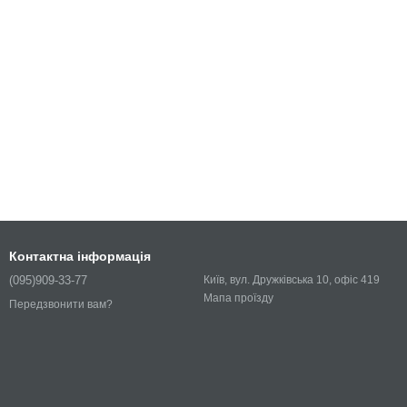
Контактна інформація
(095)909-33-77
Київ, вул. Дружківська 10, офіс 419
Мапа проїзду
Передзвонити вам?