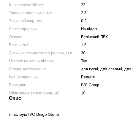
Клас зносостійкості
22
Товщина лінолеума, мм
2.8
Захисний шар, мм
0.2
Спосіб продажу
На відріз
Основа
Вспінений ПВХ
Вага, кг/м2
1.6
Довжина стандартного рулона, м.п
30
Монтаж на теплу підлогу
Так
Сфера застосування
для кухні, для спальні, для 
Країна виробник
Бельгія
Виробник
IVC Group
Мінімальне замовлення, м2
10
Опис
Лінолеум IVC Bingo Stone