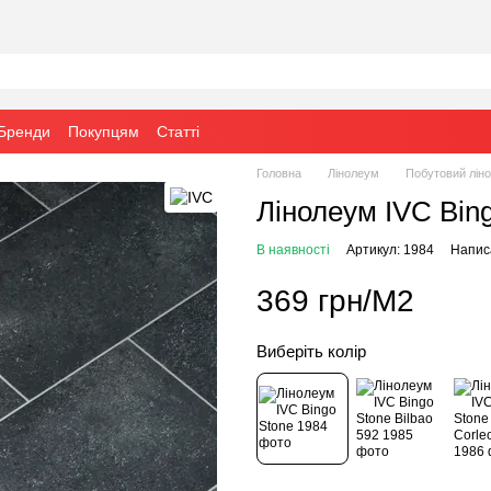
Бренди
Покупцям
Статті
Головна
Лінолеум
Побутовий лін
Лінолеум IVC Bin
В наявності
Артикул: 1984
Написа
369 грн/М2
Виберіть колір