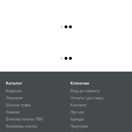
Каталог
Клієнтам
Ковролін
Вхід до кабінету
Лінолеум
Оплата і доставка
Штучна трава
Контакти
Ламінат
Про нас
Вінілова плитка ПВХ
Бренди
Килимова плитка
Покупцям