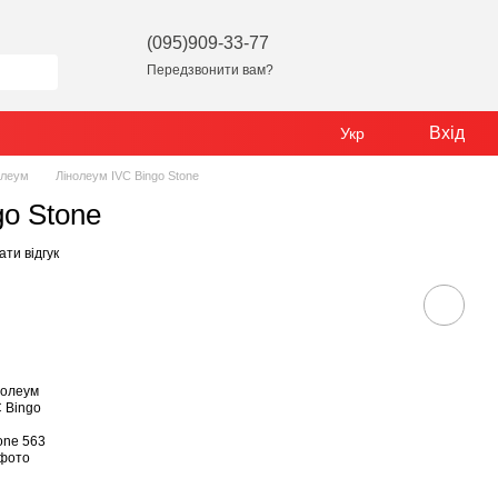
(095)909-33-77
Передзвонити вам?
Вхід
Укр
олеум
Лінолеум IVC Bingo Stone
go Stone
ти відгук