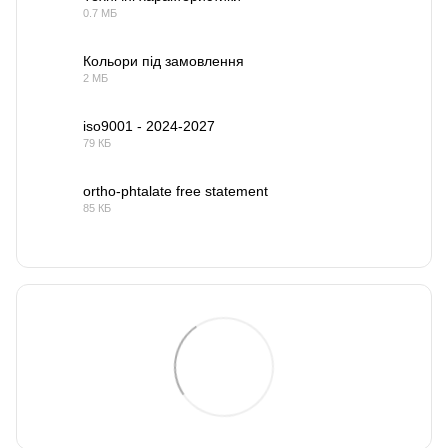
0.7 МБ
PDF
Кольори під замовлення
2 МБ
PDF
iso9001 - 2024-2027
79 КБ
PDF
ortho-phtalate free statement
85 КБ
PDF