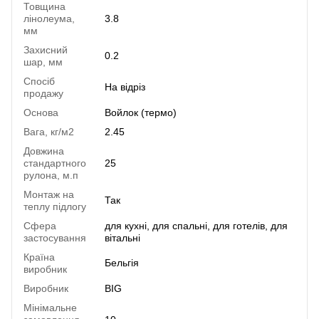
Товщина
лінолеума,
3.8
мм
Захисний
0.2
шар, мм
Спосіб
На відріз
продажу
Основа
Войлок (термо)
Вага, кг/м2
2.45
Довжина
стандартного
25
рулона, м.п
Монтаж на
Так
теплу підлогу
Сфера
для кухні, для спальні, для готелів, для
застосування
вітальні
Країна
Бельгія
виробник
Виробник
BIG
Мінімальне