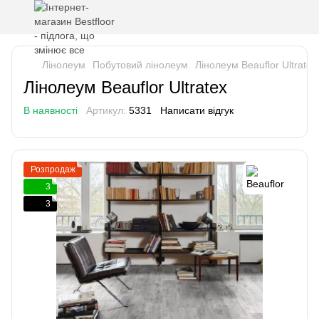
Лінолеум
Побутовий лінолеум
Лінолеум Beauflor Ultratex
Лінолеум Beauflor Ultratex
В наявності
Артикул:
5331
Написати відгук
Розпродаж
3
3