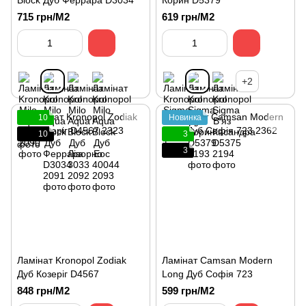
Block Дуб Феррара D3034
Корин D5379
715 грн/М2
619 грн/М2
+2
10
Новинка
10
3
3
Ламінат Kronopol Zodiak
Ламінат Сamsan Modern
Дуб Козеріг D4567
Long Дуб Софія 723
848 грн/М2
599 грн/М2