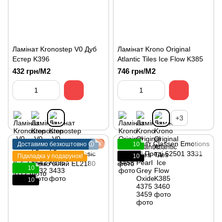
Ламінат Kronostep V0 Дуб
Ламінат Krono Original
Естер K396
Atlantic Tiles Ice Flow K385
432 грн/М2
746 грн/М2
+3
Подарунок
Доставимо безкоштовно 🛈
10
Підкладка у подарунок!
10
10
10