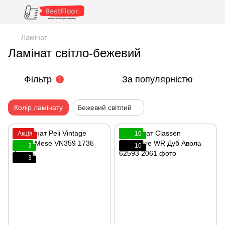
Ламінат
Ламінат світло-бежевий
Фільтр
За популярністю
1
Колір ламінату
Бежевий світлий
Акція
10
3
10
3