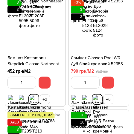
3
−3%
3
3
3
Ламінат Kastamonu
Ламінат Classen Pool WR
Stepclick Classıc Northeaster
Дуб білий кремовий 52353
Oak KT219
452 грн/М2
790 грн/М2
812 грн
+2
+6
ЗАМОВЛЕННЯ ВІД 10м2
10
Акція
10
3