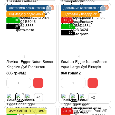
Подарунок
Подарунок
Доставимо безкоштовно 🛈
Доставимо безкоштовно 🛈
Підкладка у подарунок!
Підкладка у подарунок!
10
Акція
10
10
10
3
4
Ламінат Egger NatureSense
Ламінат Egger NatureSense
Kingsize Дуб Ріллінгтон
Aqua Large Дуб Вікторія
світлий EL202F
білий EL2026
806 грн/М2
860 грн/М2
+4
+2
ЗАМОВЛЕННЯ ВІД 10м2
Акція