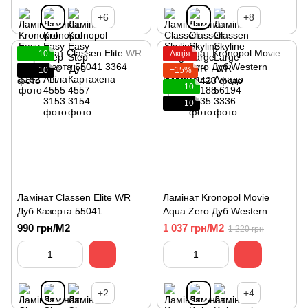
+6
+8
10
Акція
10
−15%
10
10
Ламінат Classen Elite WR
Ламінат Kronopol Movie
Дуб Казерта 55041
Aqua Zero Дуб Western
D4580
990 грн/М2
1 037 грн/М2
1 220 грн
+2
+4