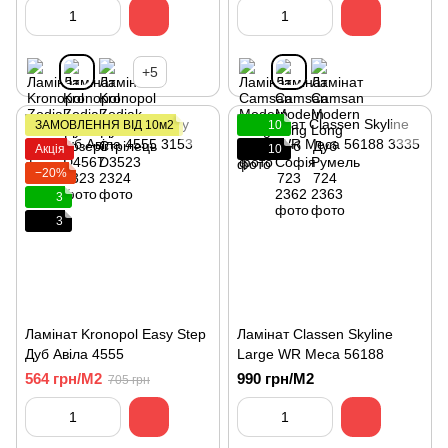
+5
ЗАМОВЛЕННЯ ВІД 10м2
10
Акція
10
−20%
3
3
Ламінат Kronopol Easy Step
Ламінат Classen Skyline
Дуб Авіла 4555
Large WR Меса 56188
564 грн/М2
990 грн/М2
705 грн