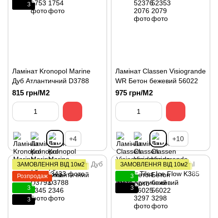
3
Ламінат Kronopol Marine
Ламінат Classen Visiogrande
Дуб Атлантичний D3788
WR Бетон бежевий 56022
815 грн/М2
975 грн/М2
+4
+10
ЗАМОВЛЕННЯ ВІД 10м2
ЗАМОВЛЕННЯ ВІД 10м2
Розпродаж
3
3
3
3