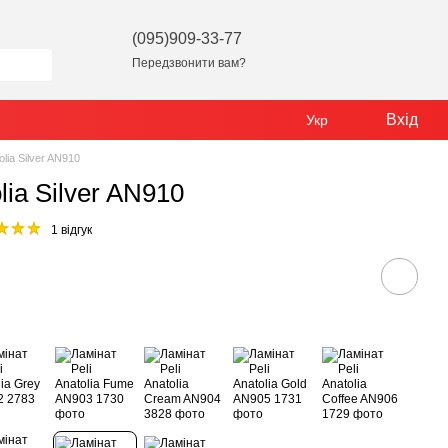
(095)909-33-77
Передзвонити вам?
Вхід
Укр
olia Silver AN910
lia Silver AN910
1 відгук