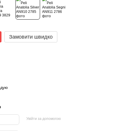
Замовити швидко
ндую
р
Увійти за допомогою