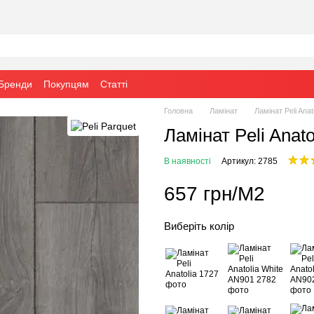
Бренди
Покупцям
Статті
Головна
Ламінат
Ламінат Peli Anat
Ламінат Peli Anato
В наявності
Артикул: 2785
657 грн/М2
Виберіть колір