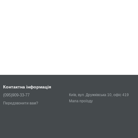
Контактна інформація
(095)909-33-77
Київ, вул. Дружківська 10, офіс 419
Мапа проїзду
Передзвонити вам?