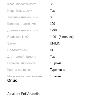
Клас зносостійкості
33
Наявність фаски
Так
Товщина планки, мм
8
Ширина планки, мм
190
Довжина планки, мм
1290
В упаковці, м2
1,961 (8 планок)
Замок
UNILIN
Вологостійкий
Ні
Для теплої підлоги
Так
Гарантія виробника
15 років
Країна виробник
Туреччина
Мінімальне замовлення
4 пачки
Опис
Ламінат Peli Anatolia