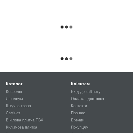
Каталог
Клієнтам
Ковролін
Вхід до кабінету
Лінолеум
Оплата і доставка
Штучна трава
Контакти
Ламінат
Про нас
Вінілова плитка ПВХ
Бренди
Килимова плитка
Покупцям