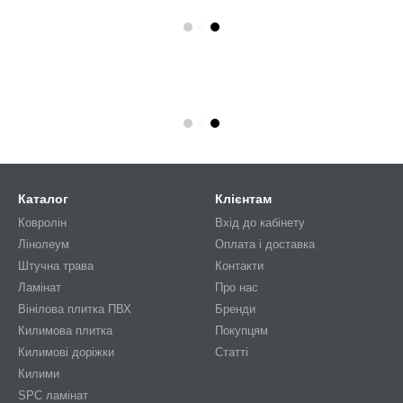
Каталог
Клієнтам
Ковролін
Вхід до кабінету
Лінолеум
Оплата і доставка
Штучна трава
Контакти
Ламінат
Про нас
Вінілова плитка ПВХ
Бренди
Килимова плитка
Покупцям
Килимові доріжки
Статті
Килими
SPC ламінат