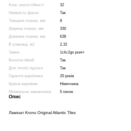
Клас зносостійкості
32
Наявність фаски
Так
Товщина планки, мм
8
Ширина планки, мм
330
Довжина планки, мм
638
В упаковці, м2
2,32
Замок
1clic2go pure+
Вологостійкий
Так
Для теплої підлоги
Так
Гарантія виробника
20 років
Країна виробник
Німеччина
Мінімальне замовлення
5 пачок
Опис
Ламінат Krono Original Atlantic Tiles