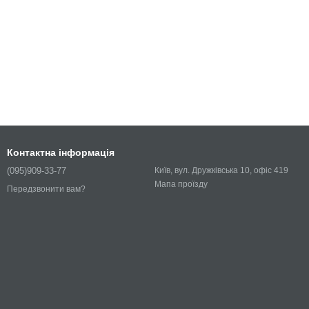
Контактна інформація
(095)909-33-77
Київ, вул. Дружківська 10, офіс 419
Мапа проїзду
Передзвонити вам?