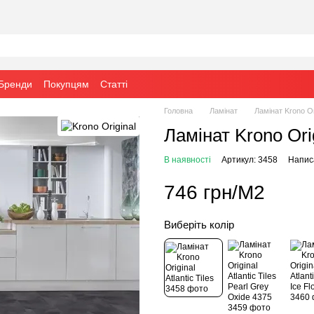
Бренди
Покупцям
Статті
Головна
Ламінат
Ламінат Krono Ori
Ламінат Krono Origi
В наявності
Артикул: 3458
Написа
746 грн/М2
Виберіть колір