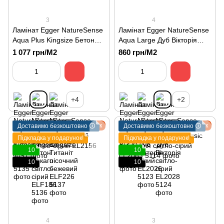
3
4
Ламінат Egger NatureSense
Ламінат Egger NatureSense
Aqua Plus Kingsize Бетон
Aqua Large Дуб Вікторія
Чикаго світло-сірий ELF186
світло-сірий EL2028
1 077 грн/М2
860 грн/М2
+4
+2
Подарунок
Подарунок
Доставимо безкоштовно 🛈
Доставимо безкоштовно 🛈
Підкладка у подарунок!
Підкладка у подарунок!
10
10
10
10
4
3