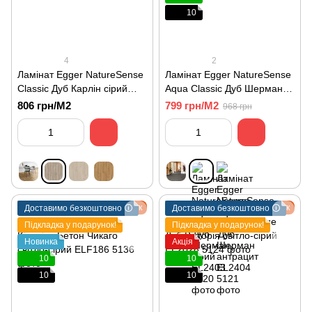
10
4
2
Ламінат Egger NatureSense
Ламінат Egger NatureSense
Classic Дуб Карлін сірий
Aqua Classic Дуб Шерман
EL2142
сірий EL2403
806 грн/М2
799 грн/М2
968 грн
Подарунок
Подарунок
Доставимо безкоштовно 🛈
Доставимо безкоштовно 🛈
Підкладка у подарунок!
Підкладка у подарунок!
Новинка
Акція
10
10
10
10