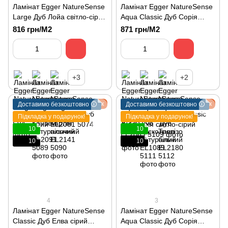
Ламінат Egger NatureSense
Ламінат Egger NatureSense
Large Дуб Лойа світло-сірий
Aqua Classic Дуб Сорія
EL2156
світло-сірий EL2063
816 грн/М2
871 грн/М2
+3
+2
Подарунок
Подарунок
Доставимо безкоштовно 🛈
Доставимо безкоштовно 🛈
Підкладка у подарунок!
Підкладка у подарунок!
10
10
10
10
4
3
Ламінат Egger NatureSense
Ламінат Egger NatureSense
Classic Дуб Елва сірий
Aqua Classic Дуб Сорія