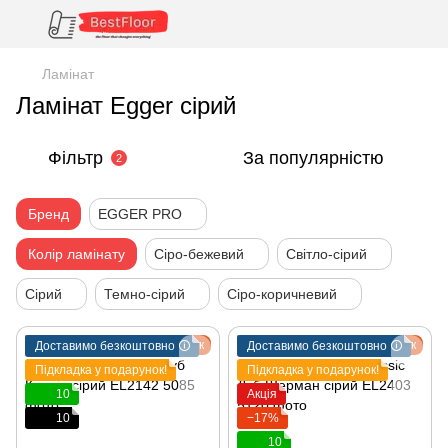
Ламінат
Ламінат Egger сірий
Фільтр
За популярністю
2
Бренд
EGGER PRO
Колір ламінату
Сіро-бежевий
Світло-сірий
Сірий
Темно-сірий
Сіро-коричневий
Подарунок
Подарунок
Доставимо безкоштовно 🛈
Доставимо безкоштовно 🛈
Підкладка у подарунок!
Підкладка у подарунок!
10
Акція
10
−17%
10