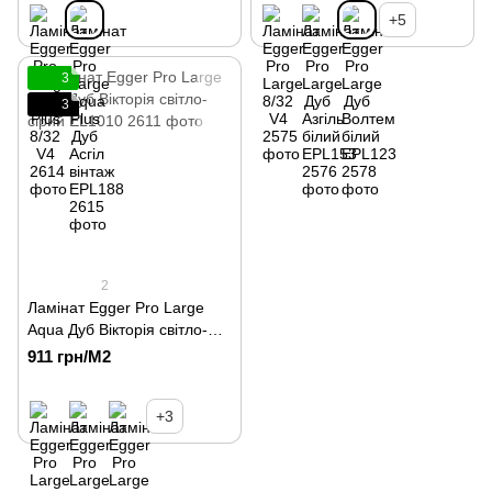
+5
3
3
2
Ламінат Egger Pro Large
Aqua Дуб Вікторія світло-
сірий EL1010
911 грн/М2
+3