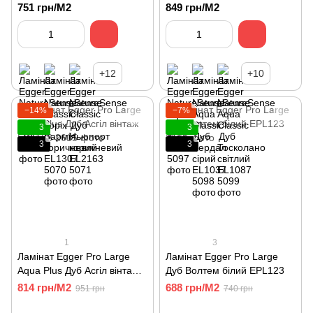
EL2081
світло-сірий EL2063
751 грн/М2
849 грн/М2
+12
+10
−14%
−7%
3
3
3
3
1
3
Ламінат Egger Pro Large
Ламінат Egger Pro Large
Aqua Plus Дуб Асгіл вінтаж
Дуб Волтем білий EPL123
EPL188
814 грн/М2
688 грн/М2
951 грн
740 грн