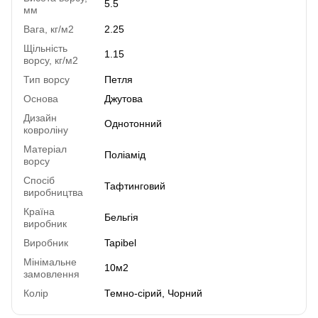
5.5
мм
Вага, кг/м2
2.25
Щільність
1.15
ворсу, кг/м2
Тип ворсу
Петля
Основа
Джутова
Дизайн
Однотонний
ковроліну
Матеріал
Поліамід
ворсу
Спосіб
Тафтинговий
виробництва
Країна
Бельгія
виробник
Виробник
Tapibel
Мінімальне
10м2
замовлення
Колір
Темно-сірий, Чорний