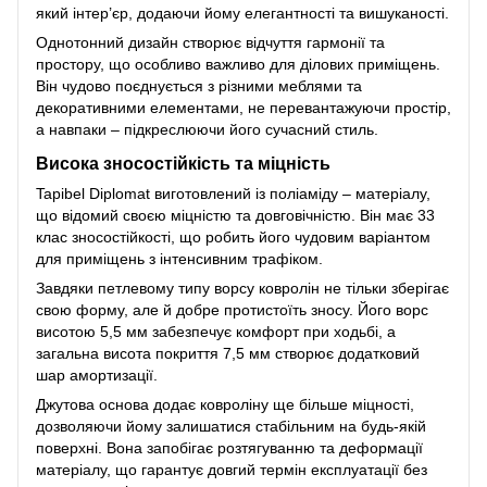
який інтер’єр, додаючи йому елегантності та вишуканості.
Однотонний дизайн створює відчуття гармонії та
простору, що особливо важливо для ділових приміщень.
Він чудово поєднується з різними меблями та
декоративними елементами, не перевантажуючи простір,
а навпаки – підкреслюючи його сучасний стиль.
Висока зносостійкість та міцність
Tapibel Diplomat виготовлений із поліаміду – матеріалу,
що відомий своєю міцністю та довговічністю. Він має 33
клас зносостійкості, що робить його чудовим варіантом
для приміщень з інтенсивним трафіком.
Завдяки петлевому типу ворсу ковролін не тільки зберігає
свою форму, але й добре протистоїть зносу. Його ворс
висотою 5,5 мм забезпечує комфорт при ходьбі, а
загальна висота покриття 7,5 мм створює додатковий
шар амортизації.
Джутова основа додає ковроліну ще більше міцності,
дозволяючи йому залишатися стабільним на будь-якій
поверхні. Вона запобігає розтягуванню та деформації
матеріалу, що гарантує довгий термін експлуатації без