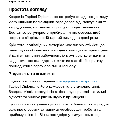
втрати якості.
Простота догляду
Ковролін Tapibel Diplomat не потребує складного догляду.
Його щільний поліамідний ворс добре відштовхує пил та
забруднення, що значно спрощує процес очищення.
Достатньо регулярного прибирання пилососом, щоб
покриття зберігало свій гарний вигляд на довгі роки.
Крім того, поліамідний матеріал має високу стійкість до
плям, що особливо важливо для комерційних приміщень.
У разі виникнення забруднень їх можна легко видалити
за допомогою стандартних миючих засобів без ризику
пошкодження ворсу або зміни кольору.
Зручність та комфорт
Однією з головних переваг
комерційного ковроліну
Tapibel Diplomat є його комфортність у використанні.
Завдяки м’якій текстурі він забезпечує приємні тактильні
відчуття та знижує рівень шуму в приміщенні.
Це особливо актуально для офісів та бізнес-просторів, де
важливо створити затишну атмосферу для роботи та
прийому клієнтів. Він також добре утримує тепло, що