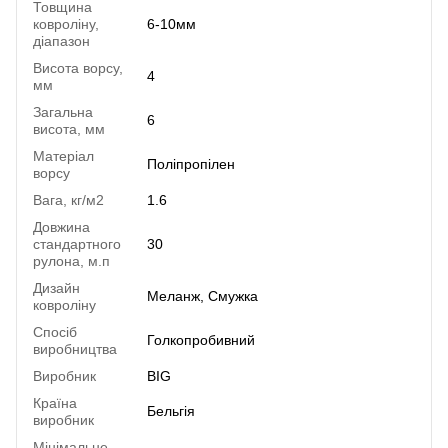
Товщина
ковроліну,
6-10мм
діапазон
Висота ворсу,
4
мм
Загальна
6
висота, мм
Матеріал
Поліпропілен
ворсу
Вага, кг/м2
1.6
Довжина
стандартного
30
рулона, м.п
Дизайн
Меланж, Смужка
ковроліну
Спосіб
Голкопробивний
виробництва
Виробник
BIG
Країна
Бельгія
виробник
Мінімальне