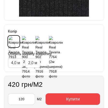
Колір
Оберіть ширину ковроліну
4,0 м
2,0 м
420 грн/М2
Купити
М2