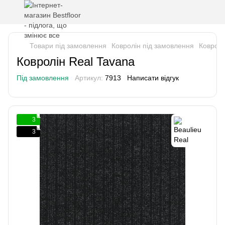
Товари під замовлення
Ковролін під замовлення
Ковролі
Ковролін Real Tavana
Під замовлення
Артикул:
7913
Написати відгук
3
3