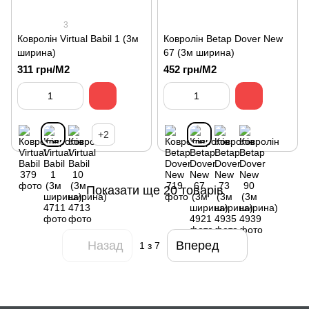
3
Ковролін Virtual Babil 1 (3м
Ковролін Betap Dover New
ширина)
67 (3м ширина)
311 грн/М2
452 грн/М2
+2
Показати ще 20 товарів
Назад
Вперед
1
з 7