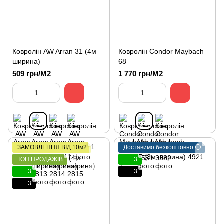
Ковролін AW Arran 31 (4м
Ковролін Condor Maybаch
ширина)
68
509 грн/М2
1 770 грн/М2
ЗАМОВЛЕННЯ ВІД 10м2
Доставимо безкоштовно 🛈
ТОП ПРОДАЖІВ
3
3
3
3