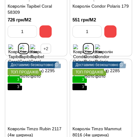
1
2
Ковролін Tapibel Coral
Ковролін Condor Polaris 179
58309
726 грн/М2
551 грн/М2
+2
Доставимо безкоштовно 🛈
Доставимо безкоштовно 🛈
ТОП ПРОДАЖІВ
ТОП ПРОДАЖІВ
3
3
3
3
Ковролін Timzo Rubin 2117
Ковролін Timzo Mammut
(4м ширина)
8016 (4м ширина)