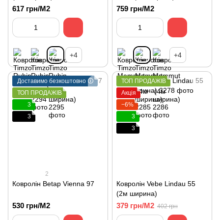
617 грн/М2
759 грн/М2
+4
+4
Доставимо безкоштовно 🛈
ТОП ПРОДАЖІВ
ТОП ПРОДАЖІВ
Акція
3
−6%
3
3
3
2
Ковролін Betap Vienna 97
Ковролін Vebe Lindau 55
(2м ширина)
530 грн/М2
379 грн/М2
402 грн