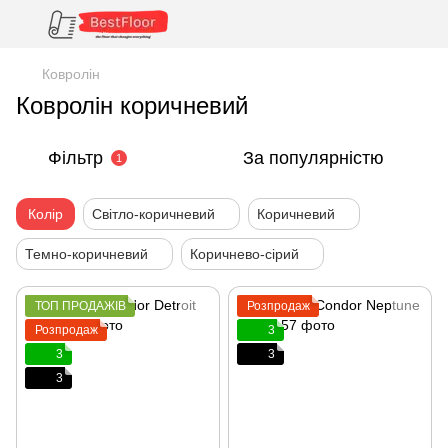
Ковролін
Ковролін коричневий
Фільтр
За популярністю
1
Колір
Світло-коричневий
Коричневий
Темно-коричневий
Коричнево-сірий
ТОП ПРОДАЖІВ
Розпродаж
Розпродаж
3
3
3
3