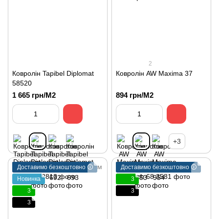
2
Ковролін Tapibel Diplomat
Ковролін AW Maxima 37
58520
1 665 грн/М2
894 грн/М2
+3
Доставимо безкоштовно 🛈
Доставимо безкоштовно 🛈
Новинка
3
3
3
3