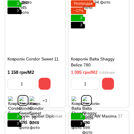
3
Розпродаж
3
−17%
3
3
Ковролін Condor Sweet 11
Ковролін Balta Shaggy
Belize 780
1 158 грн/М2
1 095 грн/М2
1 316 грн
+3
3
3
3
3