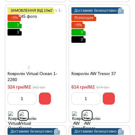
ЗАМОВЛЕННЯ ВІД 10м2
Доставимо безкоштовно 🛈
−5%
Розпродаж
3
−9%
3
3
3
2
Ковролін Virtual Ocean 1-
Ковролін AW Tresor 37
2280
324 грн/М2
614 грн/М2
342 грн
674 грн
Доставимо безкоштовно 🛈
Доставимо безкоштовно 🛈