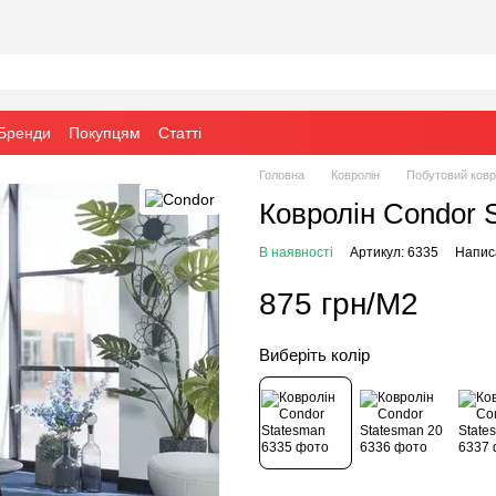
Бренди
Покупцям
Статті
Головна
Ковролін
Побутовий ковр
Ковролін Condor 
В наявності
Артикул: 6335
Написа
875 грн/М2
Виберіть колір