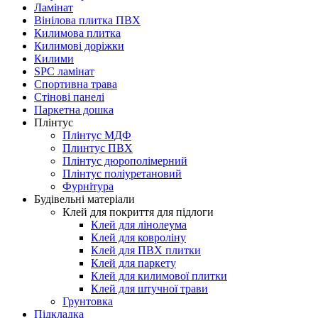
Ламінат
Вінілова плитка ПВХ
Килимова плитка
Килимові доріжки
Килими
SPC ламінат
Спортивна трава
Стінові панелі
Паркетна дошка
Плінтус
Плінтус МДФ
Плинтус ПВХ
Плінтус дюрополімерний
Плінтус поліуретановий
Фурнітура
Будівельні матеріали
Клей для покриття для підлоги
Клей для лінолеума
Клей для ковроліну
Клей для ПВХ плитки
Клей для паркету
Клей для килимової плитки
Клей для штучної трави
Грунтовка
Підкладка