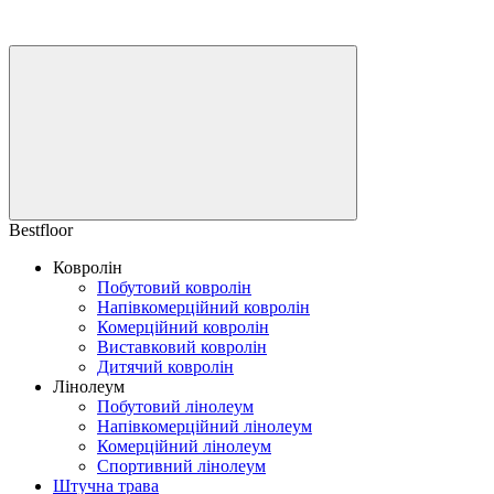
Bestfloor
Ковролін
Побутовий ковролін
Напівкомерційний ковролін
Комерційний ковролін
Виставковий ковролін
Дитячий ковролін
Лінолеум
Побутовий лінолеум
Напівкомерційний лінолеум
Комерційний лінолеум
Спортивний лінолеум
Штучна трава