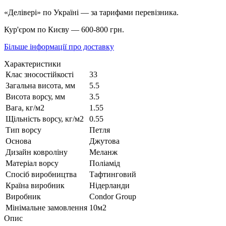
«Делівері» по Україні — за тарифами перевізника.
Кур'єром по Києву — 600-800 грн.
Більше інформації про доставку
Характеристики
Клас зносостійкості
33
Загальна висота, мм
5.5
Висота ворсу, мм
3.5
Вага, кг/м2
1.55
Щільність ворсу, кг/м2
0.55
Тип ворсу
Петля
Основа
Джутова
Дизайн ковроліну
Меланж
Матеріал ворсу
Поліамід
Спосіб виробництва
Тафтинговий
Країна виробник
Нідерланди
Виробник
Condor Group
Мінімальне замовлення
10м2
Опис