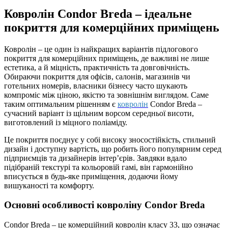
Ковролін Condor Breda – ідеальне
покриття для комерційних приміщень
Ковролін – це один із найкращих варіантів підлогового
покриття для комерційних приміщень, де важливі не лише
естетика, а й міцність, практичність та довговічність.
Обираючи покриття для офісів, салонів, магазинів чи
готельних номерів, власники бізнесу часто шукають
компроміс між ціною, якістю та зовнішнім виглядом. Саме
таким оптимальним рішенням є
ковролін
Condor Breda –
сучасний варіант із щільним ворсом середньої висоти,
виготовлений із міцного поліаміду.
Це покриття поєднує у собі високу зносостійкість, стильний
дизайн і доступну вартість, що робить його популярним серед
підприємців та дизайнерів інтер’єрів. Завдяки вдало
підібраній текстурі та кольоровій гамі, він гармонійно
вписується в будь-яке приміщення, додаючи йому
вишуканості та комфорту.
Основні особливості ковроліну Condor Breda
Condor Breda – це комерційний ковролін класу 33, що означає