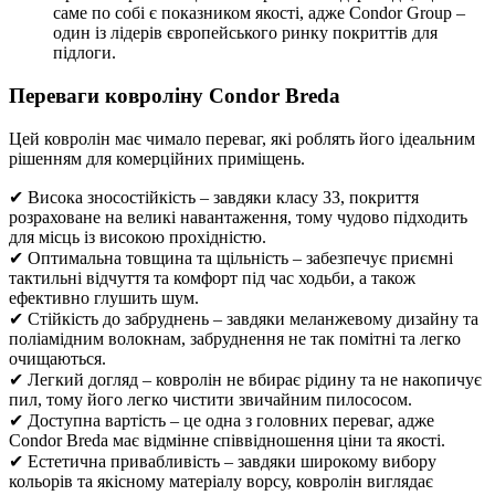
саме по собі є показником якості, адже Condor Group –
один із лідерів європейського ринку покриттів для
підлоги.
Переваги ковроліну Condor Breda
Цей ковролін має чимало переваг, які роблять його ідеальним
рішенням для комерційних приміщень.
✔ Висока зносостійкість – завдяки класу 33, покриття
розраховане на великі навантаження, тому чудово підходить
для місць із високою прохідністю.
✔ Оптимальна товщина та щільність – забезпечує приємні
тактильні відчуття та комфорт під час ходьби, а також
ефективно глушить шум.
✔ Стійкість до забруднень – завдяки меланжевому дизайну та
поліамідним волокнам, забруднення не так помітні та легко
очищаються.
✔ Легкий догляд – ковролін не вбирає рідину та не накопичує
пил, тому його легко чистити звичайним пилососом.
✔ Доступна вартість – це одна з головних переваг, адже
Condor Breda має відмінне співвідношення ціни та якості.
✔ Естетична привабливість – завдяки широкому вибору
кольорів та якісному матеріалу ворсу, ковролін виглядає