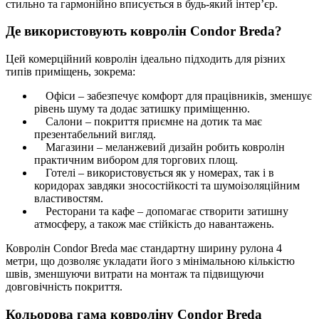
стильно та гармонійно вписується в будь-який інтер’єр.
Де використовують ковролін Condor Breda?
Цей комерційний ковролін ідеально підходить для різних
типів приміщень, зокрема:
Офіси – забезпечує комфорт для працівників, зменшує
рівень шуму та додає затишку приміщенню.
Салони – покриття приємне на дотик та має
презентабельний вигляд.
Магазини – меланжевий дизайн робить ковролін
практичним вибором для торгових площ.
Готелі – використовується як у номерах, так і в
коридорах завдяки зносостійкості та шумоізоляційним
властивостям.
Ресторани та кафе – допомагає створити затишну
атмосферу, а також має стійкість до навантажень.
Ковролін Condor Breda має стандартну ширину рулона 4
метри, що дозволяє укладати його з мінімальною кількістю
швів, зменшуючи витрати на монтаж та підвищуючи
довговічність покриття.
Кольорова гама ковроліну Condor Breda