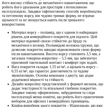
його високу стійкість до механічного навантаження, що
робить його ідеальним для просторів з інтенсивною
експлуатацією. Завдяки тафтинговому способу виробництва
та петлевому ворсу, він чудово тримає форму, не втрачає
щільності та не зношується навіть після тривалого
використання.
Матеріал ворсу – поліамід, що є одним із найкращих
рішень для комерційного покриття для підлоги. Цей
матеріал відомий своєю стійкістю до бруду та
механічного впливу. Поліамідові волокна пружні, що
дозволяє покриттю швидко відновлювати свою форму
після навантаження. Висота ворсу становить 3,5 мм, а
загальна товщина ковроліну – 5,5 мм, що забезпечує
приємний тактильний контакт і комфорт при ходьбі.
Вага покриття складає 1,55 кг/м², а щільність ворсу –
0,55 кг/м², що гарантує довговічність та чудову
звукоізоляцію. Основа виконана з джуту, що додає
додаткової міцності та стійкості.
Дизайн ковроліну представлений у форматі меланж, що
додає текстурності та візуальної глибини покриттю.
Завдяки такому оформленню, забруднення та сліди
експлуатації менш помітні, що робить його практичним
вибором для офісних і комерційних приміщень.
Країна-виробник цього покриття – Нідерланди, що вже