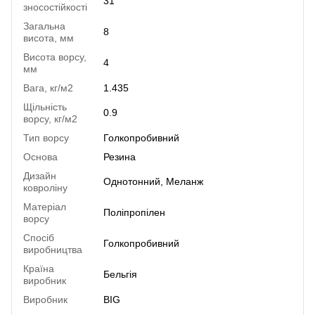
31
зносостійкості
Загальна
8
висота, мм
Висота ворсу,
4
мм
Вага, кг/м2
1.435
Щільність
0.9
ворсу, кг/м2
Тип ворсу
Голкопробивний
Основа
Резина
Дизайн
Однотонний, Меланж
ковроліну
Матеріал
Поліпропілен
ворсу
Спосіб
Голкопробивний
виробництва
Країна
Бельгія
виробник
Виробник
BIG