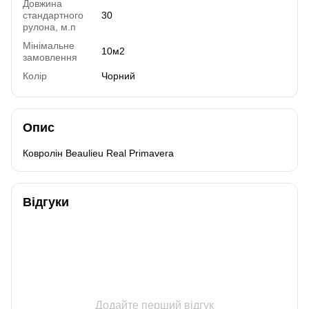
Довжина
стандартного
30
рулона, м.п
Мінімальне
10м2
замовлення
Колір
Чорний
Опис
Ковролін Beaulieu Real Primavera
Відгуки
Додайте перший відгук