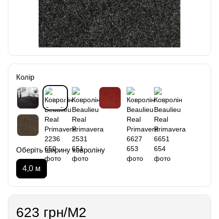
Колір
Оберіть ширину ковроліну
4,0 м
623 грн/М2