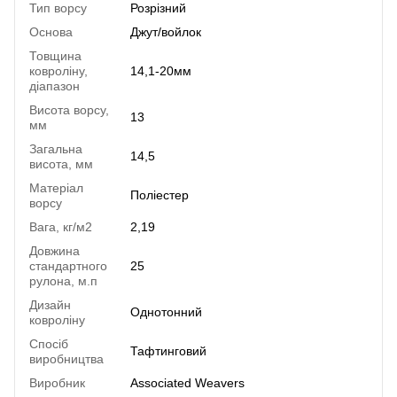
Тип ворсу
Розрізний
Основа
Джут/войлок
Товщина
ковроліну,
14,1-20мм
діапазон
Висота ворсу,
13
мм
Загальна
14,5
висота, мм
Матеріал
Поліестер
ворсу
Вага, кг/м2
2,19
Довжина
стандартного
25
рулона, м.п
Дизайн
Однотонний
ковроліну
Спосіб
Тафтинговий
виробництва
Виробник
Associated Weavers