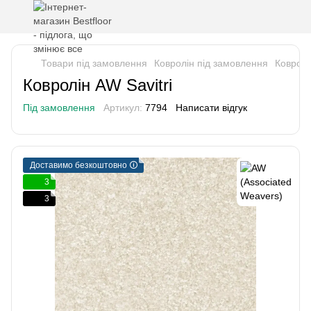
Товари під замовлення
Ковролін під замовлення
Ковролі
Ковролін AW Savitri
Під замовлення
Артикул:
7794
Написати відгук
Доставимо безкоштовно 🛈
3
3