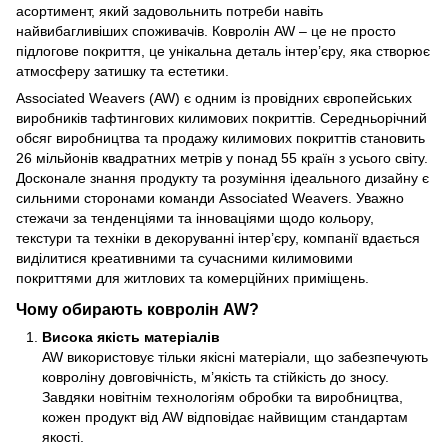
асортимент, який задовольнить потреби навіть
найвибагливіших споживачів.
Ковролін
AW – це не просто
підлогове покриття, це унікальна деталь інтер’єру, яка створює
атмосферу затишку та естетики.
Associated Weavers (AW) є одним із провідних європейських
виробників тафтингових килимових покриттів. Середньорічний
обсяг виробництва та продажу килимових покриттів становить
26 мільйонів квадратних метрів у понад 55 країн з усього світу.
Досконале знання продукту та розуміння ідеального дизайну є
сильними сторонами команди Associated Weavers. Уважно
стежачи за тенденціями та інноваціями щодо кольору,
текстури та техніки в декоруванні інтер’єру, компанії вдається
виділитися креативними та сучасними килимовими
покриттями для житлових та комерційних приміщень.
Чому обирають ковролін AW?
Висока якість матеріалів
AW використовує тільки якісні матеріали, що забезпечують
ковроліну довговічність, м’якість та стійкість до зносу.
Завдяки новітнім технологіям обробки та виробництва,
кожен продукт від AW відповідає найвищим стандартам
якості.