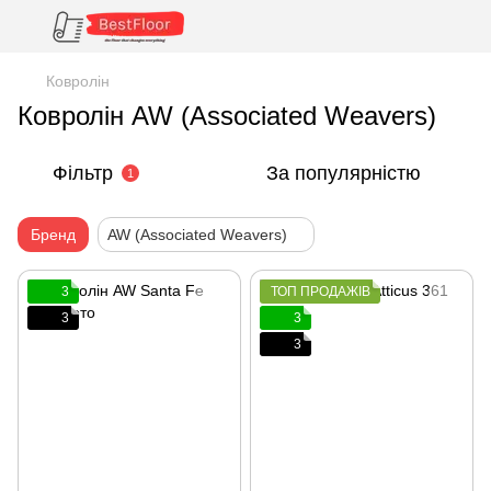
Ковролін
Ковролін AW (Associated Weavers)
Фільтр
За популярністю
1
Бренд
AW (Associated Weavers)
3
ТОП ПРОДАЖІВ
3
3
3