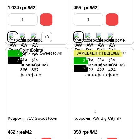
1 024 грн/М2
495 грн/М2
+3
3
ЗАМОВЛЕННЯ ВІД 10м2
3
3
3
4
Ковролін AW Sweet town
Ковролін AW Big City 97
452 грн/М2
358 грн/М2