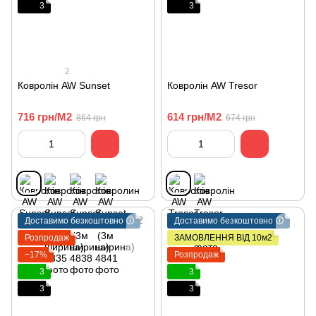
3
3
2
Ковролін AW Sunset
Ковролін AW Tresor
716 грн/М2
614 грн/М2
864 грн
674 грн
Доставимо безкоштовно 🛈
Доставимо безкоштовно 🛈
Розпродаж
ЗАМОВЛЕННЯ ВІД 10м2
−17%
Розпродаж
3
3
3
3