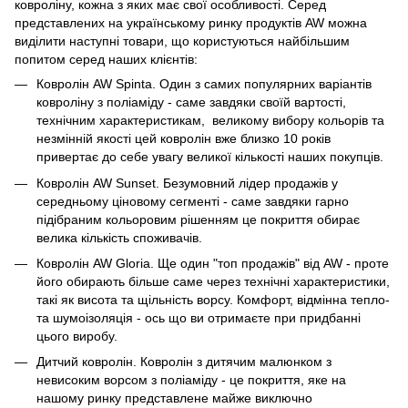
ковроліну, кожна з яких має свої особливості. Серед
представлених на українському ринку продуктів AW можна
виділити наступні товари, що користуються найбільшим
попитом серед наших клієнтів:
Ковролін AW Spinta
. Один з самих популярних варіантів
ковроліну з поліаміду - саме завдяки своїй вартості,
технічним характеристикам, великому вибору кольорів та
незмінній якості цей ковролін вже близко 10 років
привертає до себе увагу великої кількості наших покупців.
Ковролін AW Sunset
. Безумовний лідер продажів у
середньому ціновому сегменті - саме завдяки гарно
підібраним кольоровим рішенням це покриття обирає
велика кількість споживачів.
Ковролін AW Gloria
. Ще один "топ продажів" від AW - проте
його обирають більше саме через технічні характеристики,
такі як висота та щільність ворсу. Комфорт, відмінна тепло-
та шумоізоляція - ось що ви отримаєте при придбанні
цього виробу.
Дитчий ковролін
. Ковролін з дитячим малюнком з
невисоким ворсом з поліаміду - це покриття, яке на
нашому ринку представлене майже виключно