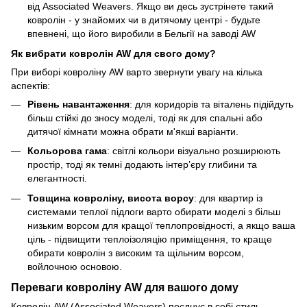
від Associated Weavers. Якщо ви десь зустрінете такий
ковролін - у знайомих чи в дитячому центрі - будьте
впевнені, що його виробили в Бельгії на заводі AW
Як вибрати ковролін AW для свого дому?
При виборі ковроліну AW варто звернути увагу на кілька
аспектів:
Рівень навантаження
: для коридорів та віталень підійдуть
більш стійкі до зносу моделі, тоді як для спальні або
дитячої кімнати можна обрати м'якші варіанти.
Кольорова гама
: світлі кольори візуально розширюють
простір, тоді як темні додають інтер’єру глибини та
елегантності.
Товщина ковроліну, висота ворсу
: для квартир із
системами теплої підлоги варто обирати моделі з більш
низьким ворсом для кращої теплопровідності, а якщо ваша
ціль - підвищити теплоізоляцію приміщення, то краще
обирати ковролін з високим та щільним ворсом,
войлочною основою.
Переваги ковроліну AW для вашого дому
Ковролін AW (Associated Weavers) поєднує в собі стиль,