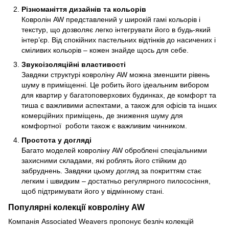
Різноманіття дизайнів та кольорів
Ковролін AW представлений у широкій гамі кольорів і
текстур, що дозволяє легко інтегрувати його в будь-який
інтер’єр. Від спокійних пастельних відтінків до насичених і
сміливих кольорів – кожен знайде щось для себе.
Звукоізоляційні властивості
Завдяки структурі ковроліну AW можна зменшити рівень
шуму в приміщенні. Це робить його ідеальним вибором
для квартир у багатоповерхових будинках, де комфорт та
тиша є важливими аспектами, а також для офісів та інших
комерційних приміщень, де зниження шуму для
комфортної роботи також є важливим чинником.
Простота у догляді
Багато моделей ковроліну AW оброблені спеціальними
захисними складами, які роблять його стійким до
забруднень. Завдяки цьому догляд за покриттям стає
легким і швидким – достатньо регулярного пилососіння,
щоб підтримувати його у відмінному стані.
Популярні колекції ковроліну AW
Компанія Associated Weavers пропонує безліч колекцій