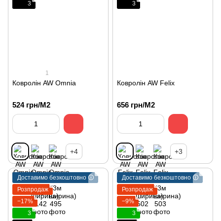
3
3
1
Ковролін AW Omnia
Ковролін AW Felix
524 грн/М2
656 грн/М2
+4
+3
Доставимо безкоштовно 🛈
Доставимо безкоштовно 🛈
Розпродаж
Розпродаж
−17%
−9%
3
3