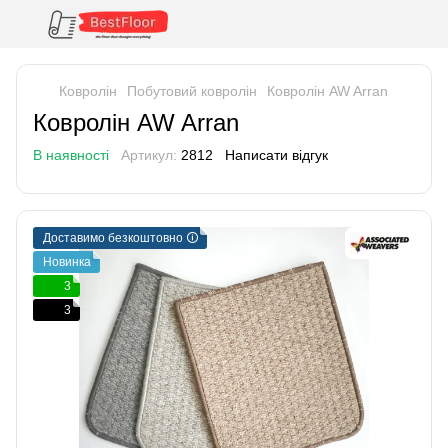
Ковролін
Побутовий ковролін
Ковролін AW Arran
Ковролін AW Arran
В наявності
Артикул:
2812
Написати відгук
Доставимо безкоштовно 🛈
Новинка
3
3