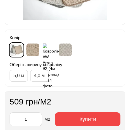
Колір
Оберіть ширину ковроліну
5,0 м
4,0 м
509 грн/М2
Купити
М2