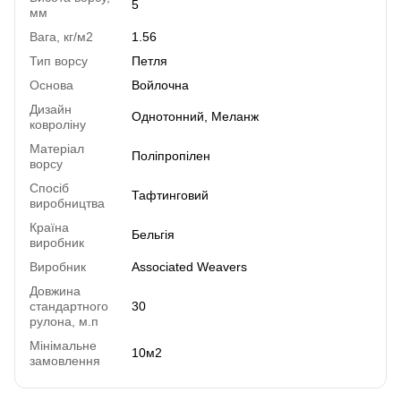
5
мм
Вага, кг/м2
1.56
Тип ворсу
Петля
Основа
Войлочна
Дизайн
Однотонний, Меланж
ковроліну
Матеріал
Поліпропілен
ворсу
Спосіб
Тафтинговий
виробництва
Країна
Бельгія
виробник
Виробник
Associated Weavers
Довжина
стандартного
30
рулона, м.п
Мінімальне
10м2
замовлення