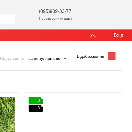
(095)909-33-77
Передзвонити вам?
Вхід
Укр
Відображення:
Сортування:
за популярністю
3
3