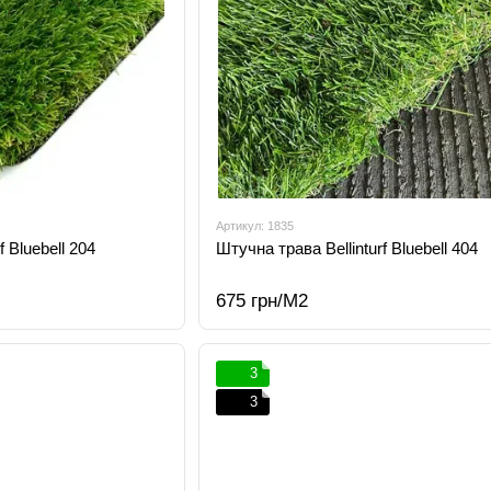
Артикул: 1835
f Bluebell 204
Штучна трава Bellinturf Bluebell 404
675 грн/М2
3
3