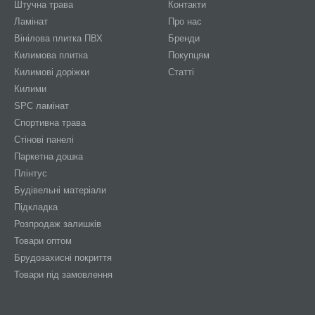
Штучна трава
Контакти
Ламінат
Про нас
Вінілова плитка ПВХ
Бренди
Килимова плитка
Покупцям
Килимові доріжки
Статті
Килими
SPC ламінат
Спортивна трава
Стінові панелі
Паркетна дошка
Плінтус
Будівельні матеріали
Підкладка
Розпродаж залишків
Товари оптом
Брудозахисні покриття
Товари під замовлення