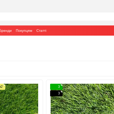
Бренди
Покупцям
Статті
м2
3
3