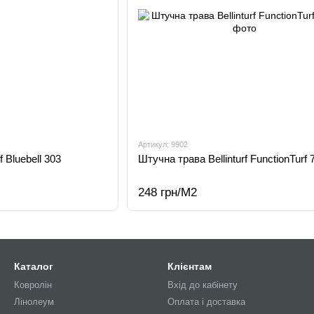
Артикул: 9902
f Bluebell 303
Штучна трава Bellinturf FunctionTurf 
248 грн/М2
Каталог
Клієнтам
Ковролін
Вхід до кабінету
Лінолеум
Оплата і доставка