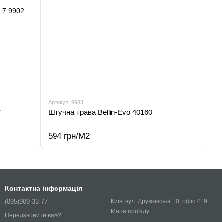
Артикул: 9983
7
Штучна трава Bellin-Evo 40160
594 грн/М2
Контактна інформація
(095)909-33-77
Київ, вул. Дружківська 10, офіс 419
Мапа проїзду
Передзвонити вам?