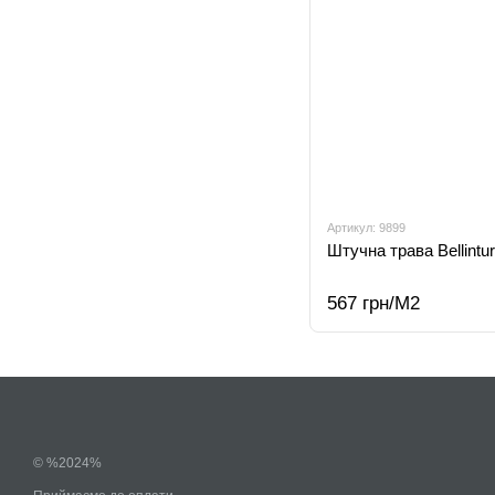
Артикул: 9899
Штучна трава Bellintur
567 грн/М2
© %2024%