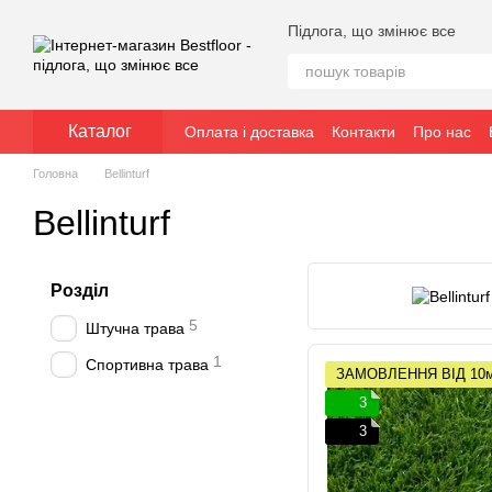
Перейти до основного контенту
Підлога, що змінює все
Каталог
Оплата і доставка
Контакти
Про нас
Головна
Bellinturf
Bellinturf
Розділ
5
Штучна трава
1
Спортивна трава
ЗАМОВЛЕННЯ ВІД 10
3
3