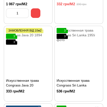
1,72)
1 067 грн/М2
332 грн/М2
390 грн
ЗАМОВЛЕННЯ ВІД 10м2
3
3
3
3
Искусственная трава
Искусственная трава
Congrass Java 20
Congrass Sri Lanka
333 грн/М2
536 грн/М2