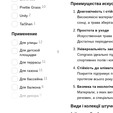
Преимущества искус
10
Prettie Grass
Довговічність і сті
2
Unity
Високоякісні матеріа
сонці, а трава зберіг
1
TaiShan
Простота в уходе
Применение
Искусственная трава 
Достатньо періодичної
12
Для улицы
Універсальність за
Для детской
9
Congrass ідеально пі
площадки
спортивних полів і ко
11
Для террасы
Стійкість до кліма
11
Для газона
Покриття підтримує 
11
протягом всього року
Для бассейна
Безпека та екологіч
6
Для балкона
Матеріали, з яких ви
0
Для декора
речовин, а спеціальн
Види і колекції штуч