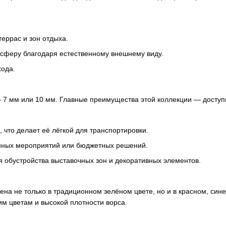
террас и зон отдыха.
сферу благодаря естественному внешнему виду.
хода.
 7 мм или 10 мм. Главные преимущества этой коллекции — доступна
 что делает её лёгкой для транспортировки.
нных мероприятий или бюджетных решений.
я обустройства выставочных зон и декоративных элементов.
ена не только в традиционном зелёном цвете, но и в красном, син
м цветам и высокой плотности ворса.