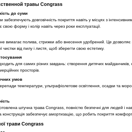
ственной травы Congrass
йкість до суми
ли забезпечують довговічність покриття навіть у місцях з інтенсив
ає свою форму і колір навіть через роки експлуатації.
не вимагає полива, стрижки або внесення удобрений. Це дозволяє з
 чистки від пилу і листя, щоб зберегти свою естетику.
стосування
дходить для самих різних завдань: створення дитячих майданчиків, 
мерційних просторів.
тичних умов
перепади температури, ультрафіолетове освітлення, осадки та мор
.
ність
готовлена ​​штучна трава Congrass, повністю безпечні для людей і 
а конструкція забезпечує амортизацію, що робить покриття комфортн
ної трави Congrass