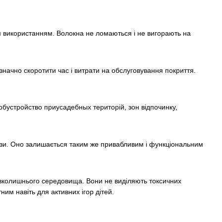
ним використанням. Волокна не ломаються і не вигорають на
начно скоротити час і витрати на обслуговування покриття.
обустройство приусадебных територій, зон відпочинку,
ози. Оно залишається таким же привабливим і функціональним
навколишнього середовища. Вони не виділяють токсичних
им навіть для активних ігор дітей.