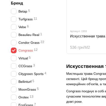
Бренд
5
Betap
11
Turfgrass
6
Vebe
Артикул: 1959
1
Beaulieu Real
Искусственная трава 
22
Condor Grass
536 грн/М2
12
Congrass
5
Virtual
3
Искусственная 
CCGrass
4
Мистецька трава Congrass
Citygreen Sports
сегменті. Цей бренд пр
5
Bellinturf
комерційних об'єктів, а 
5
MoonGrass
Congrass поєднує в собі е
сучасним технологіям вир
13
Orotex
довгі роки.
7
EcoGrass