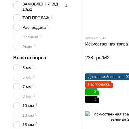
ЗАМОВЛЕННЯ ВІД
4
10м2
1
ТОП ПРОДАЖ
1
Распродажа
0
Новинка
Артикул: 5343
Искусственная трава 
0
Акція
238 грн/М2
Высота ворса
1
5 мм
0
Доставим бесплатно 
6 мм
Распродажа
1
7 мм
3
0
8 мм
3
1
10 мм
0
13 мм
2
15 мм