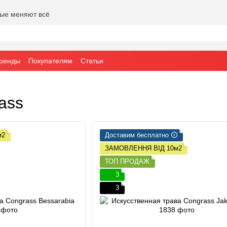
рые меняют всё
ренды
Покупателям
Статьи
ass
м2
Доставим бесплатно 🛈
ЗАМОВЛЕННЯ ВІД 10м2
ТОП ПРОДАЖ
3
3