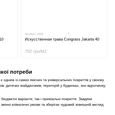
2
Артикул: 1840
10
Искусственная трава Congrass Jakarta 40
792 грн/М2
кої потреби
, є одним із самих якісних та універсальних покриттів у своєму
в: дитячих майданчиків, територій у будинках, зон відпочинку,
к бюджетні варіанти, так і преміальні покриття. Завдяки
мінні кліматичні умови та зберігає чудовий зовнішній вигляд