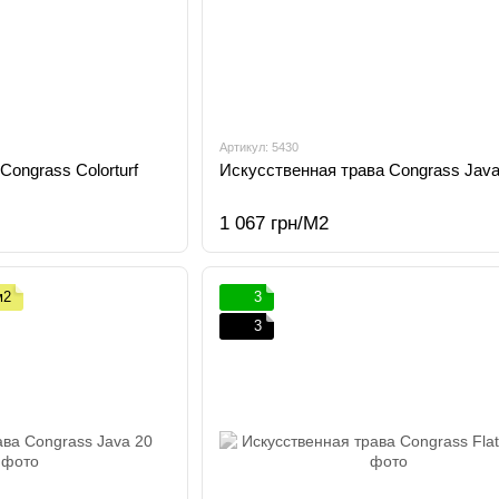
Артикул: 5430
Congrass Colorturf
Искусственная трава Congrass Java
1 067 грн/М2
м2
3
3