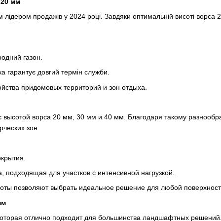
 20 мм
 лідером продажів у 2024 році. Завдяки оптимальній висоті ворса 
родний газон.
ка гарантує довгий термін служби.
ойства придомовых территорий и зон отдыха.
с высотой ворса 20 мм, 30 мм и 40 мм. Благодаря такому разнооб
рческих зон.
окрытия.
, подходящая для участков с интенсивной нагрузкой.
оты позволяют выбрать идеальное решение для любой поверхност
мм
которая отлично подходит для большинства ландшафтных решений