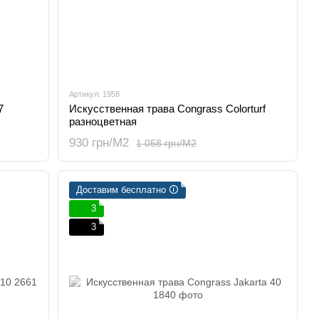
Артикул: 1958
7
Искусственная трава Congrass Colorturf
разноцветная
930 грн/М2
1 058 грн/М2
Доставим бесплатно 🛈
3
3