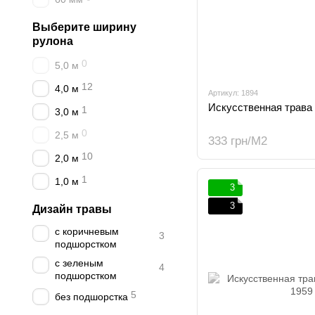
Выберите ширину
рулона
0
5,0 м
12
4,0 м
Артикул: 1894
Искусственная трава 
1
3,0 м
0
2,5 м
333 грн/М2
10
2,0 м
1
1,0 м
3
3
Дизайн травы
с коричневым
3
подшорстком
с зеленым
4
подшорстком
5
без подшорстка