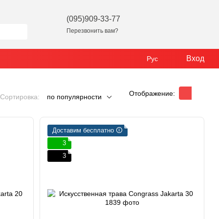
(095)909-33-77
Перезвонить вам?
Вход
Рус
Отображение:
Сортировка:
по популярности
Доставим бесплатно 🛈
3
3