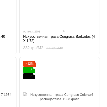
6
Артикул: 2791
 40
Искусственная трава Congrass Barbados (4
Х 1,72)
332 грн/М2
390 грн/М2
−12%
3
3