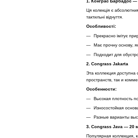
1. Конграс Барбадос —
Ця колекція є абсолютним
тактильні відчуття.
Особливості:
Прекрасно імітує при
Має прочну основу, я
Подходит для обустр
2. Congrass Jakarta
Эта коллекция доступна 
пространств, так и комме
Особенности:
Высокая плотность п
Износостойкая основа
Разные варианты выс
3. Congrass Java — 20 
Популярная коллекция, 