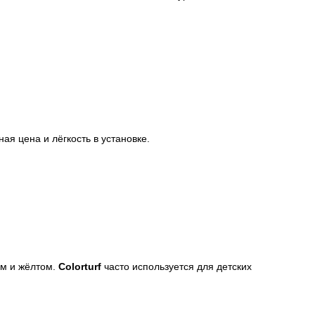
я цена и лёгкость в установке.
ем и жёлтом.
Colorturf
часто используется для детских