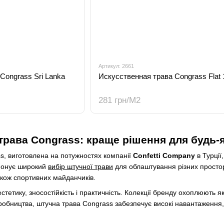
Артикул: 2661
Congrass Sri Lanka
Искусственная трава Congrass Flat 
281 грн/М2
трава Congrass: краще рішення для будь-я
, виготовлена ​​на потужностях компанії
Confetti Company
в Турції
опонує широкий
вибір штучної трави
для облаштування різних просторі
також спортивних майданчиків.
стетику, зносостійкість і практичність. Колекції бренду охоплюють я
обництва, штучна трава Congrass забезпечує високі навантаження, з