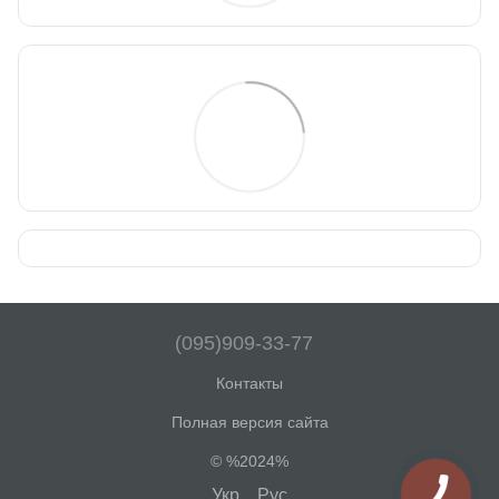
(095)909-33-77
Контакты
Полная версия сайта
© %2024%
Укр
Рус