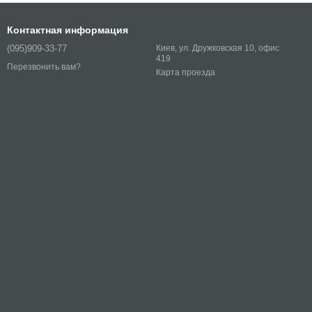
Контактная информация
(095)909-33-77
Киев, ул. Дружковская 10, офис
419
Перезвонить вам?
Карта проезда