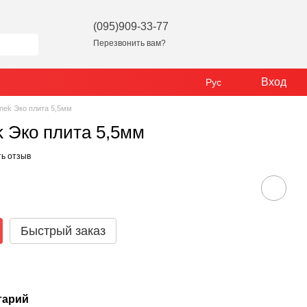
(095)909-33-77
Перезвонить вам?
Вход
Рус
inek Эко плита 5,5мм
k Эко плита 5,5мм
ь отзыв
Быстрый заказ
тарий