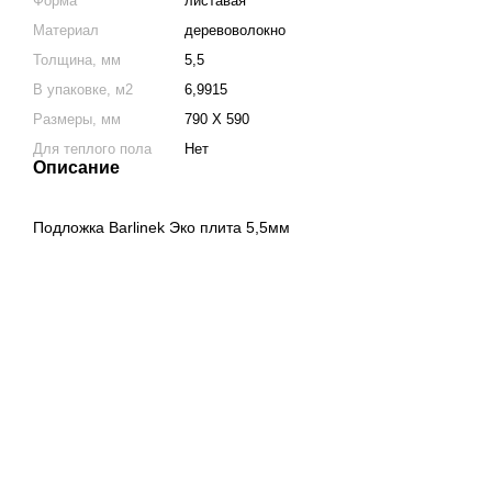
Форма
листавая
Материал
деревоволокно
Толщина, мм
5,5
В упаковке, м2
6,9915
Размеры, мм
790 Х 590
Для теплого пола
Нет
Описание
Подложка Barlinek Эко плита 5,5мм