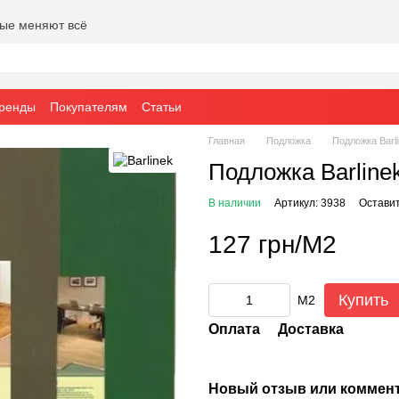
рые меняют всё
ренды
Покупателям
Статьи
Главная
Подложка
Подложка Barl
Подложка Barline
В наличии
Артикул: 3938
Оставит
127 грн/М2
Купить
М2
Оплата
Доставка
Новый отзыв или коммен