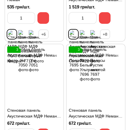
Полосы
535 грн/шт.
1 519 грн/шт.
+6
+8
3
3
Стеновая панель
Стеновая панель
Акустическая МДФ Неман
Акустическая МДФ Неман
Квадрат
Соты
672 грн/шт.
672 грн/шт.