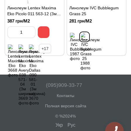
1
Линолеум Lentex Maxima
Линолеум IVC Bubblegum
Eko Picolo 011 563-12 (3м
Grass 25
ширина)
387 грн/М2
281 грн/М2
+17
(095)909-33-77
Контакты
Полная версия сайта
© %2024%
Укр
Рус