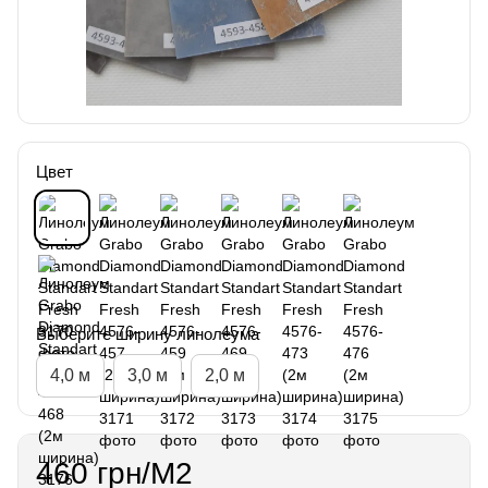
Цвет
Выберите ширину линолеума
4,0 м
3,0 м
2,0 м
460 грн/М2