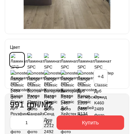
Цвет
+4
991 грн/М2
Купить
М2