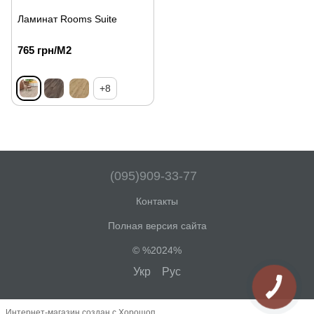
Ламинат Rooms Suite
765 грн/М2
+8
(095)909-33-77
Контакты
Полная версия сайта
© %2024%
Укр
Рус
Интернет-магазин создан с Хорошоп