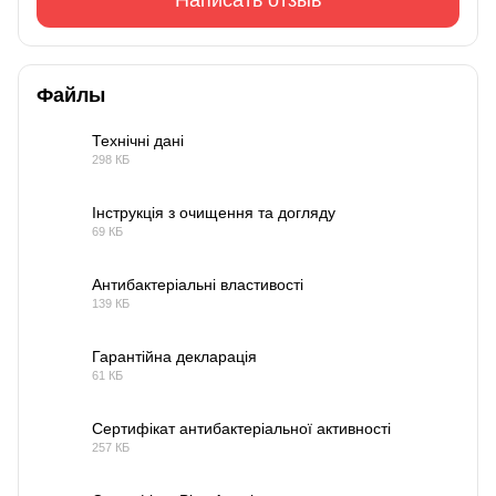
Написать отзыв
Файлы
Технічні дані
298 КБ
PDF
Інструкція з очищення та догляду
69 КБ
PDF
Антибактеріальні властивості
139 КБ
PDF
Гарантійна декларація
61 КБ
PDF
Сертифікат антибактеріальної активності
257 КБ
PDF