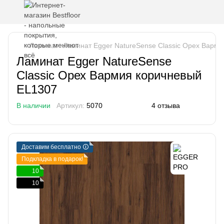
Ламинат
Ламинат Egger NatureSense Classic Орех Варм
Ламинат Egger NatureSense
Classic Орех Вармия коричневый
EL1307
В наличии
Артикул:
5070
4 отзыва
Доставим бесплатно 🛈
Подкладка в подарок!
10
10