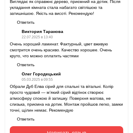
Виглядає як справжнє дерево, приємний на дотик. Після
укладання кімната стала набагато світлішою та
затишнішою. Якість на висоті. Рекомендую!
Ответить
Виктория Таранова
22.07.2025 в 13:40
Очень хороший ламинат. Фактурный, цвет вживую
смотрится очень красиво. Качество хорошее. Очень
круто, что можно оплатить частями
Ответить
Олег Городецький
05.03.2025 в 09:55
Обрали Дуб Елва сірий для спальні та вітальні. Колір
просто чудовий — м’який сірий відтінок створює
атмосферу спокою й затишку. Поверхня матова, не
слизька, приємна на дотик. Монтаж пройшов легко, замки
точні, щілин немає. Рекомендую
Ответить