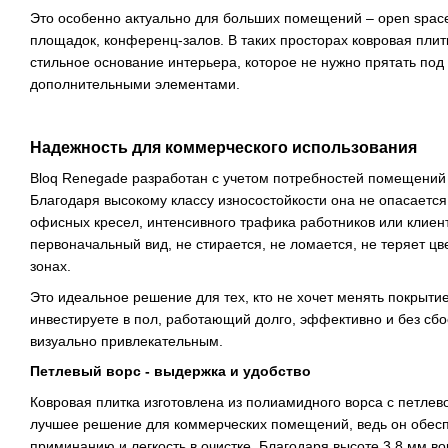
Это особенно актуально для больших помещений – open spac
площадок, конференц-залов. В таких просторах ковровая пли
стильное основание интерьера, которое не нужно прятать по
дополнительными элементами.
Надежность для коммерческого использования
Bloq Renegade разработан с учетом потребностей помещений
Благодаря высокому классу износостойкости она не опасается
офисных кресел, интенсивного трафика работников или клиент
первоначальный вид, не стирается, не ломается, не теряет цв
зонах.
Это идеальное решение для тех, кто не хочет менять покрыти
инвестируете в пол, работающий долго, эффективно и без сбо
визуально привлекательным.
Петлевый ворс - выдержка и удобство
Ковровая плитка изготовлена ​​из полиамидного ворса с петлево
лучшее решение для коммерческих помещений, ведь он обеспе
приминанию и легкость в очистке. Благодаря высоте 3.8 мм во