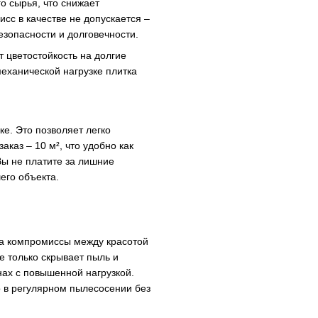
о сырья, что снижает
исс в качестве не допускается –
езопасности и долговечности.
 цветостойкость на долгие
механической нагрузке плитка
ке. Это позволяет легко
каз – 10 м², что удобно как
Вы не платите за лишние
его объекта.
 на компромиссы между красотой
е только скрывает пыль и
нах с повышенной нагрузкой.
о в регулярном пылесосении без