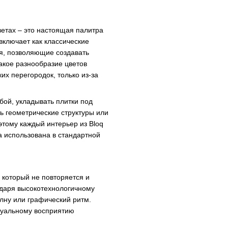
ветах – это настоящая палитра
ключает как классические
я, позволяющие создавать
акое разнообразие цветов
их перегородок, только из-за
бой, укладывать плитки под
ь геометрические структуры или
этому каждый интерьер из Bloq
а использована в стандартной
 который не повторяется и
годаря высокотехнологичному
лну или графический ритм.
изуальному восприятию