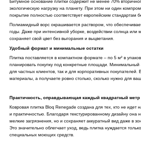
Битумное основание плитки содержит не менее 70% вторичног
экологическую нагрузку на планету. При этом ни один компром
покрытие полностью соответствует европейским стандартам б
Полиамидный ворс окрашивается раствором, что обеспечивает
годы. Даже при интенсивной уборке, воздействии солнца или 
сохраняет свой цвет без выгорания и выцветания.
Удобный формат и минимальные остатки
Плитка поставляется в компактном формате – по 5 м² в упаков
планировать покупку под конкретные площади. Минимальный за
для частных клиентов, так и для корпоративных покупателей. 
материалы, а получаете ровно столько, сколько нужно для ваш
Практичность, оправдывающая каждый квадратный метр
Ковровая плитка Bloq Renegade создана для тех, кто не идет
и практичностью. Благодаря текстурированному дизайну она н
мелкие загрязнения, но и сохраняет аккуратный вид даже в зо
Это значительно облегчает уход, ведь плитка нуждается тольк
специальных моющих средств.