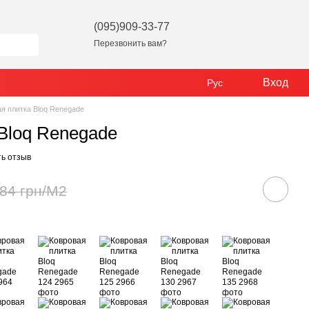
(095)909-33-77
Перезвонить вам?
Вход
Рус
я плитка Bloq Renegade
Bloq Renegade
ь отзыв
784 грн/М2