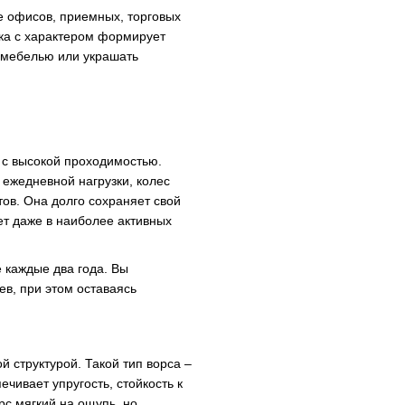
e офисов, приемных, торговых
тка с характером формирует
д мебелью или украшать
 с высокой проходимостью.
 ежедневной нагрузки, колес
ов. Она долго сохраняет свой
ет даже в наиболее активных
е каждые два года. Вы
ев, при этом оставаясь
й структурой. Такой тип ворса –
чивает упругость, стойкость к
рс мягкий на ощупь, но