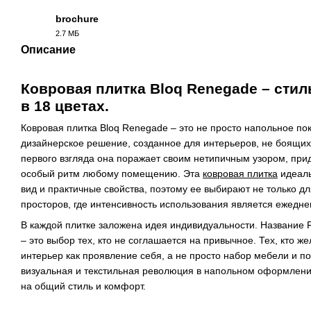
brochure
2.7 МБ
PDF
Описание
Ковровая плитка Bloq Renegade – сти
в 18 цветах.
Ковровая плитка Bloq Renegade – это не просто напольное по
дизайнерское решение, созданное для интерьеров, не боящих
первого взгляда она поражает своим нетипичным узором, при
особый ритм любому помещению. Эта
ковровая плитка
идеаль
вид и практичные свойства, поэтому ее выбирают не только дл
просторов, где интенсивность использования является ежедн
В каждой плитке заложена идея индивидуальности. Название 
– это выбор тех, кто не соглашается на привычное. Тех, кто ж
интерьер как проявление себя, а не просто набор мебели и по
визуальная и текстильная революция в напольном оформлении
на общий стиль и комфорт.