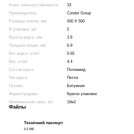
Класс износоустойчивости
33
Производитель
Condor Group
Размеры плитки, мм
500 Х 500
В упаковке, м2
5
Высота ворса, мм
3.8
Толщина общая, мм
6.9
Вес ворса, кг/м2
0.65
Вес, кг/м2
4.4
Состав ворса
Полиамид
Тип ворса
Петля
Основа
Битумная
Форма продажи
Кратно упаковке
Минимальный заказ, м2
10м2
Файлы
Технічний паспорт
0.5 МБ
PDF