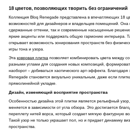
18 цветов, позволяющих творить без ограничений
Коллекция Bloq Renegade представлена ​​в впечатляющих 18 ц
возможностей для дизайнеров и владельцев помещений. Она в
сдержанные оттенки, так и современные насыщенные решени
яркие акценты или поддержать общую гармонию интерьера. Т
открывает возможность зонирования пространств без физическ
игры тона и узора.
Эта
ковровая плитка
позволяет комбинировать цвета между со
разными углами для создания новых композиций, формироват
наоборот – добиваться хаотического арт-эффекта. Благодаря 
Renegade становится визуально уникальным, даже если плитк
прямолинейной укладке.
Дизайн, изменяющий восприятие пространства
Особенностью дизайна этой плитки является рельефный узор,
меняется в зависимости от угла обзора. Это достигается бла
переплету нитей ворса, который создает мягкую фактурную во
Такой узор не только украшает пол, но и придает динамику в
пространства.