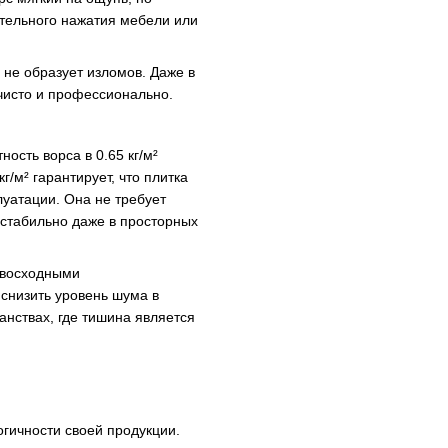
ительного нажатия мебели или
 не образует изломов. Даже в
 чисто и профессионально.
ость ворса в 0.65 кг/м²
/м² гарантирует, что плитка
луатации. Она не требует
стабильно даже в просторных
евосходными
снизить уровень шума в
анствах, где тишина является
гичности своей продукции.